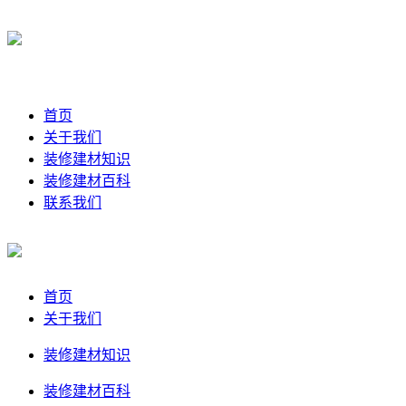
首页
关于我们
装修建材知识
装修建材百科
联系我们
首页
关于我们
装修建材知识
装修建材百科