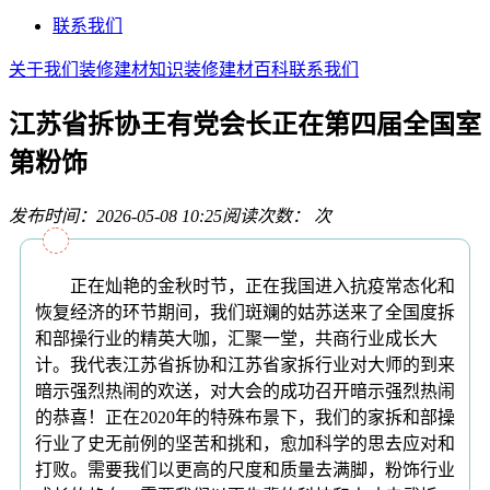
联系我们
关于我们
装修建材知识
装修建材百科
联系我们
江苏省拆协王有党会长正在第四届全国室
第粉饰
发布时间：2026-05-08 10:25
阅读次数：
次
正在灿艳的金秋时节，正在我国进入抗疫常态化和
恢复经济的环节期间，我们斑斓的姑苏送来了全国度拆
和部操行业的精英大咖，汇聚一堂，共商行业成长大
计。我代表江苏省拆协和江苏省家拆行业对大师的到来
暗示强烈热闹的欢送，对大会的成功召开暗示强烈热闹
的恭喜！正在2020年的特殊布景下，我们的家拆和部操
行业了史无前例的坚苦和挑和，愈加科学的思去应对和
打败。需要我们以更高的尺度和质量去满脚，粉饰行业