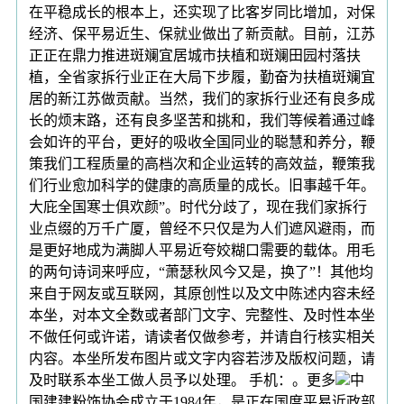
在平稳成长的根本上，还实现了比客岁同比增加，对保
经济、保平易近生、保就业做出了新贡献。目前，江苏
正正在鼎力推进斑斓宜居城市扶植和斑斓田园村落扶
植，全省家拆行业正在大局下步履，勤奋为扶植斑斓宜
居的新江苏做贡献。当然，我们的家拆行业还有良多成
长的烦末路，还有良多坚苦和挑和，我们等候着通过峰
会如许的平台，更好的吸收全国同业的聪慧和养分，鞭
策我们工程质量的高档次和企业运转的高效益，鞭策我
们行业愈加科学的健康的高质量的成长。旧事越千年。
大庇全国寒士俱欢颜”。时代分歧了，现在我们家拆行
业点缀的万千广厦，曾经不只仅是为人们遮风避雨，而
是更好地成为满脚人平易近夸姣糊口需要的载体。用毛
的两句诗词来呼应，“萧瑟秋风今又是，换了”！其他均
来自于网友或互联网，其原创性以及文中陈述内容未经
本坐，对本文全数或者部门文字、完整性、及时性本坐
不做任何或许诺，请读者仅做参考，并请自行核实相关
内容。本坐所发布图片或文字内容若涉及版权问题，请
及时联系本坐工做人员予以处理。 手机：。更多
中
国建建粉饰协会成立于1984年，是正在国度平易近政部