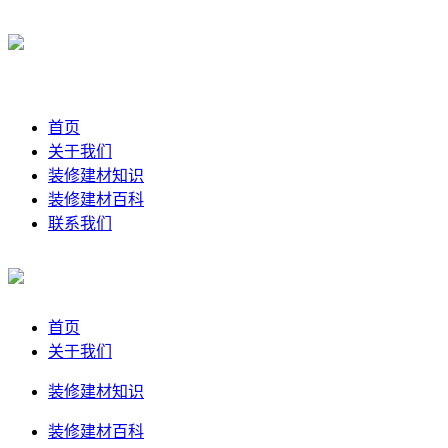
首页
关于我们
装修建材知识
装修建材百科
联系我们
首页
关于我们
装修建材知识
装修建材百科