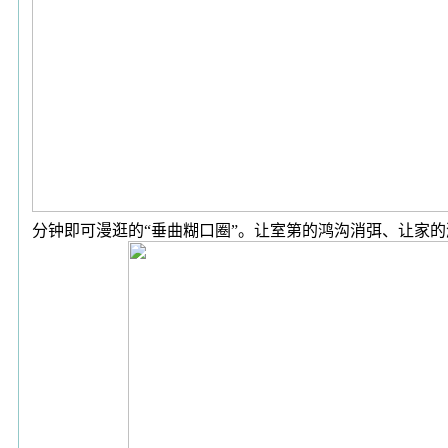
分钟即可漫逛的“垂曲糊口圈”。让室第的鸿沟消弭、让家