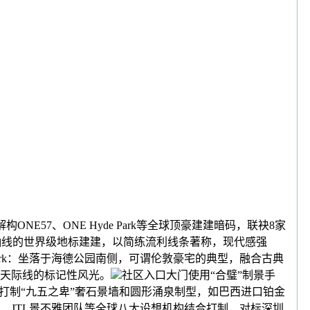
ONE57、ONE Hyde Park等全球顶豪建建暗码，联袂8家
轴线的世界级地标建建，以简练流利线条著称，现代感强
ark：坐落于海德公园南侧，可谓伦敦豪宅的典型，融合古典
天际线的标记性风光。
社区入口大门使用“合璧”制景手
打制“九五之卑”奢石景墙和圆形涌泉制型，如巴西进口铂金
、JTL景不雅团队等全球八大设想机构结合打制，对标深圳