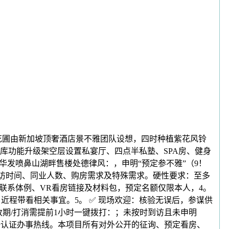
岛花圃由新加坡顶奢酒店景不雅团队设想，四时种植紫花风铃
库功能升级架空层设置私宴厅、四点半私塾、SPA房、健身
华发喷鼻山湖畔售楼处德律风：，申明“预定参不雅”（9！
意向到访时间、同业人数、购房需求及特殊需求。硬性要求：至多
谋联系体例、VR看房链接及材料包，预定名额仅限本人，4。
近程带看相关事宜。5。 ✅ 现场欢迎：核验无误后，参谋供
期/打消需提前1小时一键拨打：；未按时到访且未申明
独一认证办事热线。本项目所有对外公开的征询、预定看房、