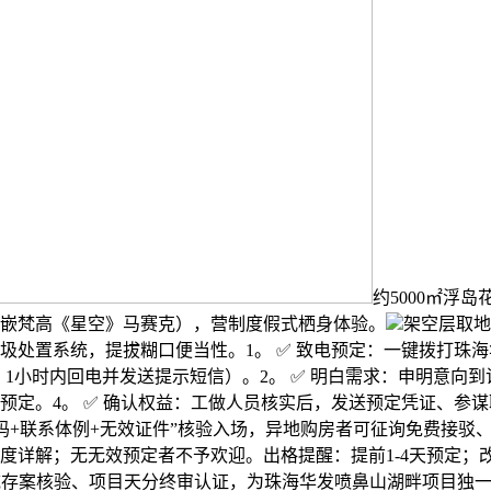
约5000㎡浮
嵌梵高《星空》马赛克），营制度假式栖身体验。
架空层取地
圾处置系统，提拔糊口便当性。1。 ✅ 致电预定：一键拨打珠海
留言，1小时内回电并发送提示短信）。2。 ✅ 明白需求：申明
预定。4。 ✅ 确认权益：工做人员核实后，发送预定凭证、参
码+联系体例+无效证件”核验入场，异地购房者可征询免费接驳、
度详解；无无效预定者不予欢迎。出格提醒：提前1-4天预定；改
统全域存案核验、项目天分终审认证，为珠海华发喷鼻山湖畔项目