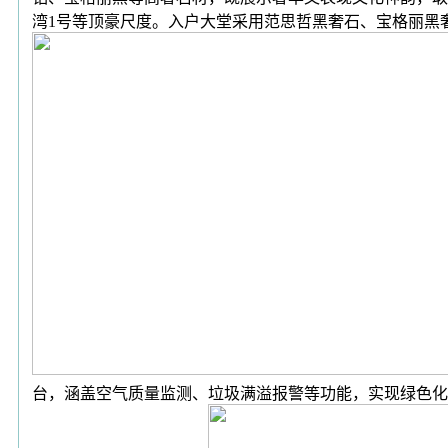
湾1号等顶豪尺度。入户大堂采用范思哲黑奢石、宝格丽黑奢
台，涵盖空气质量监测、垃圾满溢报警等功能，实现绿色化取