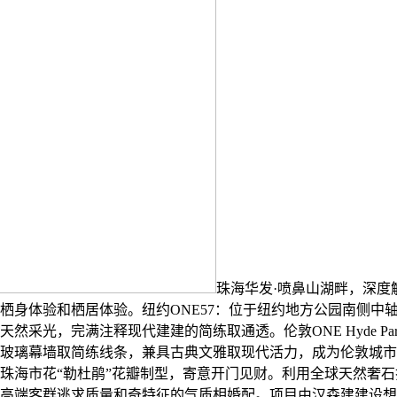
珠海华发·喷鼻山湖畔，深度解构
栖身体验和栖居体验。纽约ONE57：位于纽约地方公园南侧中
采光，完满注释现代建建的简练取通透。伦敦ONE Hyde P
玻璃幕墙取简练线条，兼具古典文雅取现代活力，成为伦敦城市
珠海市花“勒杜鹃”花瓣制型，寄意开门见财。利用全球天然奢石
高端客群逃求质量和奇特征的气质相婚配。项目由汉森建建设想