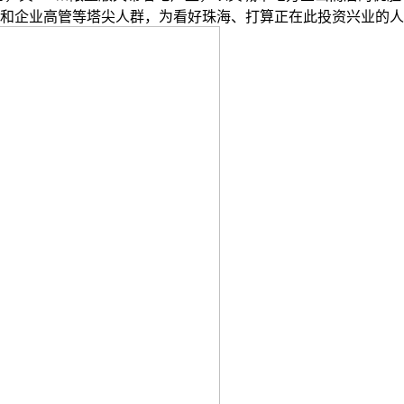
和企业高管等塔尖人群，为看好珠海、打算正在此投资兴业的人