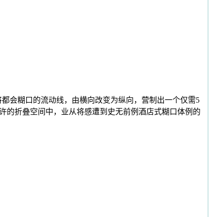
将都会糊口的流动线，由横向改变为纵向，营制出一个仅需5
如许的折叠空间中，业从将感遭到史无前例酒店式糊口体例的