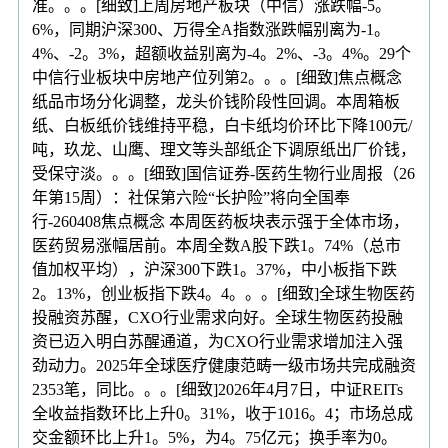
准。。。[细致]上周房地产板块（中信）涨跌幅-5。
6%，同期沪深300、万得全A指数涨跌幅别离为-1。
4%、-2。3%，超额收益别离为-4。2%、-3。4%。29个
中信行业板块中房地产位列第2。。。[细致]焦点概念
纸品市场分化调整，龙头价钱阶段性回调。本周箱板
纸、白板纸价钱维持平稳，白卡纸均价环比下降100元/
吨，玖龙、山鹰、理文等头部纸企下调原纸出厂价钱，
受保守淡。。。[细致]国信证券-医药生物行业周报（26
年第15周）：社保第六险“长护险”将向全国奉
行-260408焦点概念 本周医药板块表示强于全体市场，
医药贸易涨幅居前。本周全数A股下跌1。74%（总市
值加权平均），沪深300下跌1。37%，中小板指下跌
2。13%，创业板指下跌4。4。。。[细致]全球生物医药
投融资苏醒，CXO行业需求向好。全球生物医药投融
资已迈入明白苏醒通道，为CXO行业需求增加注入强
劲动力。2025年全球医疗健康范畴一级市场共完成融资
2353笔，同比。。。[细致]2026年4月7日，中证REITs
全收益指数环比上升0。31%，收于1016。4；市场总成
交金额环比上升1。5%，为4。75亿元；换手率为0。