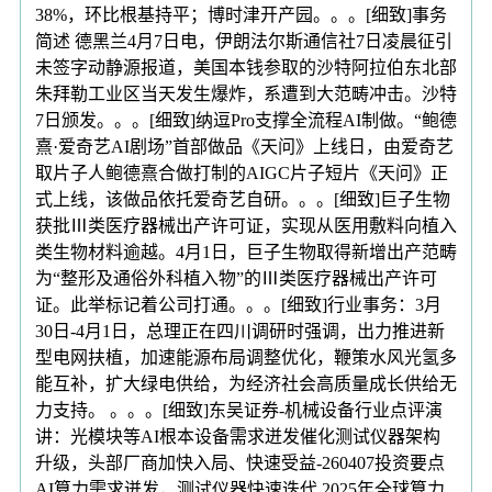
38%，环比根基持平；博时津开产园。。。[细致]事务
简述 德黑兰4月7日电，伊朗法尔斯通信社7日凌晨征引
未签字动静源报道，美国本钱参取的沙特阿拉伯东北部
朱拜勒工业区当天发生爆炸，系遭到大范畴冲击。沙特
7日颁发。。。[细致]纳逗Pro支撑全流程AI制做。“鲍德
熹·爱奇艺AI剧场”首部做品《天问》上线日，由爱奇艺
取片子人鲍德熹合做打制的AIGC片子短片《天问》正
式上线，该做品依托爱奇艺自研。。。[细致]巨子生物
获批Ⅲ类医疗器械出产许可证，实现从医用敷料向植入
类生物材料逾越。4月1日，巨子生物取得新增出产范畴
为“整形及通俗外科植入物”的Ⅲ类医疗器械出产许可
证。此举标记着公司打通。。。[细致]行业事务：3月
30日-4月1日，总理正在四川调研时强调，出力推进新
型电网扶植，加速能源布局调整优化，鞭策水风光氢多
能互补，扩大绿电供给，为经济社会高质量成长供给无
力支持。 。。。[细致]东吴证券-机械设备行业点评演
讲：光模块等AI根本设备需求迸发催化测试仪器架构
升级，头部厂商加快入局、快速受益-260407投资要点
AI算力需求迸发，测试仪器快速迭代 2025年全球算力