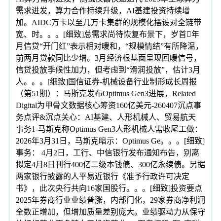
需求迸发，算力合作持续升级，AI基建投资持续增
加。AIDC万卡以至几万卡集群的规模化摆设对全链带
宽、时。。。[细致]总需求尚待恢复布景下，岁首年
月信贷“开门红”表示相对暖和，“规模情结”有所降温，
前两月贷款同比少增。3月经济根基面呈现回暖信号，
信贷投放季候性加力，但考虑到“滑润投放”，估计3月
人。。。[细致]国信证券-机械设备行业制形成长周报
（第51期）：马斯克发布Optimus Gen3进展，Related
Digital为甲骨文数据核心筹资160亿美元-260407沉点事
务点评&沉点关心：AI基建、人形机械人、贸易航天
事务1-马斯克称Optimus Gen3人形机械人需收尾工做：
2026年3月31日，马斯克暗示：Optimus Ge。。。[细致]
事务： 4月2日，工行、中信银行发布通知布告，别离
拟定4月8日刊行400亿二级本钱债、300亿永续债。另据
两家银行披露的人平易近银行《准予行政许可决定
书》，此次央行共向16家国股行。。。[细致]投资要点
2025年券商行业业绩普涨，内部门化，29家券商净利润
全数正增加，但增加质量差别庞大。业绩驱动力从保守