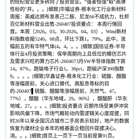
的经纪营业更多转向了投资营业。“强者恒强”取“高弹
性标的”并。。。[细致]华福证券-根本化工行业新材料
周报：英威达颁布发表己二胺、尼龙66不成抗力，杜邦
百亿新材料营业出售-260407投资要点： 本周行情回
首。本周（2026。03。30-2026。04。03），Wind新材
料指数收报5240。68点，环比下跌1。79%。此中，涨
幅前五的有华特气体(4。4。。。[细致]国信证券-半导
体行业4月投资策略：保举周期向上且低位的模仿芯片
及需求兴旺的算力芯片-2604073月SW半导体指数下跌
14。87%，跑输电子行业1。36pct，跑输沪深300指数
9。。。。[细致]华鑫证券-根本化工行业：硫酸、醋酸
等涨幅居前，关心进口替代、高股息等标的目
的-260407▌硫酸、醋酸等涨幅居前，天然气、47。
77%），醋酸（华东地域，29。96%），醋酸酐（华东
地域，27。。。。[细致]投资要点 近期市场受美伊冲突
影响风偏下降，市场气概轮动内需逻辑关心度提拔，同
时26年以来全国沉点城市二手房表示较好，地产的数据
恢复为建材企业本年的根基面企稳回升提拔决心。
消。。。[细致]首页上一页下一页当前是第91页。