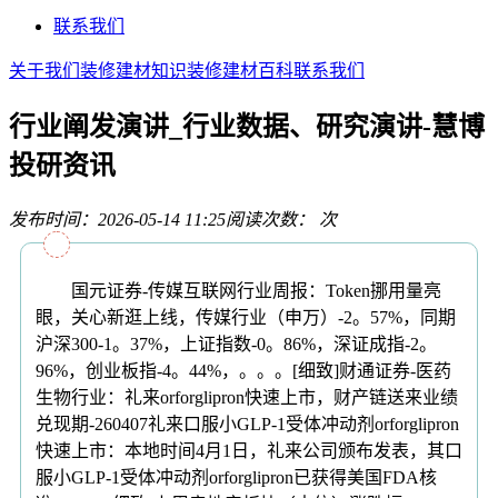
联系我们
关于我们
装修建材知识
装修建材百科
联系我们
行业阐发演讲_行业数据、研究演讲-慧博
投研资讯
发布时间：2026-05-14 11:25
阅读次数：
次
国元证券-传媒互联网行业周报：Token挪用量亮
眼，关心新逛上线，传媒行业（申万）-2。57%，同期
沪深300-1。37%，上证指数-0。86%，深证成指-2。
96%，创业板指-4。44%，。。。[细致]财通证券-医药
生物行业：礼来orforglipron快速上市，财产链送来业绩
兑现期-260407礼来口服小GLP-1受体冲动剂orforglipron
快速上市：本地时间4月1日，礼来公司颁布发表，其口
服小GLP-1受体冲动剂orforglipron已获得美国FDA核