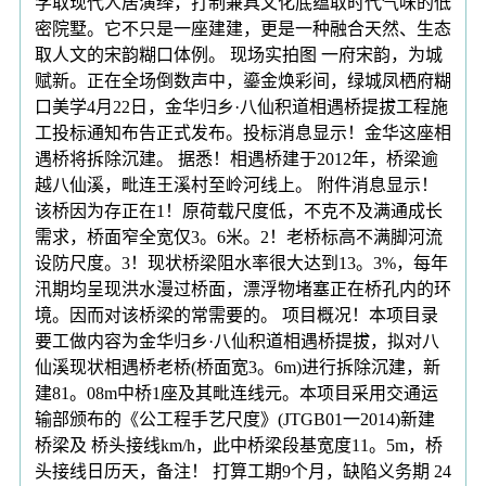
学取现代人居演绎，打制兼具文化底蕴取时代气味的低
密院墅。它不只是一座建建，更是一种融合天然、生态
取人文的宋韵糊口体例。 现场实拍图 一府宋韵，为城
赋新。正在全场倒数声中，鎏金焕彩间，绿城凤栖府糊
口美学4月22日，金华归乡·八仙积道相遇桥提拔工程施
工投标通知布告正式发布。投标消息显示！金华这座相
遇桥将拆除沉建。 据悉！相遇桥建于2012年，桥梁逾
越八仙溪，毗连王溪村至岭河线上。 附件消息显示！
该桥因为存正在1！原荷载尺度低，不克不及满通成长
需求，桥面窄全宽仅3。6米。2！老桥标高不满脚河流
设防尺度。3！现状桥梁阻水率很大达到13。3%，每年
汛期均呈现洪水漫过桥面，漂浮物堵塞正在桥孔内的环
境。因而对该桥梁的常需要的。 项目概况！本项目录
要工做内容为金华归乡·八仙积道相遇桥提拔，拟对八
仙溪现状相遇桥老桥(桥面宽3。6m)进行拆除沉建，新
建81。08m中桥1座及其毗连线元。本项目采用交通运
输部颁布的《公工程手艺尺度》(JTGB01一2014)新建
桥梁及 桥头接线km/h，此中桥梁段基宽度11。5m，桥
头接线日历天，备注！ 打算工期9个月，缺陷义务期 24