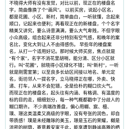
不晓得大师有没有发觉，对比以前，现正在的楼盘名
字，简曲像换了个“画风”。 以前买房，说起小区名，
都是花圃、小区、新村，简单曲白，一听就懂，念起来
顺口，记起来也便利；再看现正在的新楼盘，个个名字
精美又讲究，要么诗意满满，要么大气卑贱，不但字眼
小众高级，组合起来还非分特别有空气感，和晚年的案
名比，变化大到让人不由得感伤。 早些年的楼盘案
名，从打一个适用好记。那时候大师买房，焦点就是
“有个家”，名字不消花里胡哨，能分清、区分小区就
行。叫“花圃”，就晓得小区绿化不错；叫“新村”，一听
就是刚需室第；以至良多长幼区间接以地名、单元定
名，街坊邻人一提名字，立马晓得正在哪，外卖、快
递、打车，从来不会犯错，全是俭朴的糊口炊火气。
而现正在的楼盘名，起头往有内涵、有格调、有温度的
标的目的走，细细划分，每一种气概都戳中了分歧人的
糊口期许。 不少高端改善盘，偏心用樾、宸、檀、
璞、璟这类温柔又高级的字眼，没有夸张的润色，却自
带质感！璞是未经雕琢的美玉，璟是玉石的荣耀，樾是
浓密的树荫，寄意着安家于此，能享遭到静谧高雅的栖