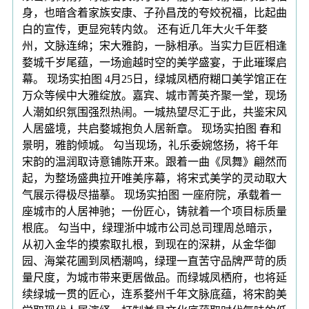
身，也暗含着家族安康、子孙昌茂的夸姣祝福，比起曲
白的宣传，更显宛转内敛。 还有近几年大火千年婺
州，文脉连绵；宋大雅韵，一脉相承。当实力巨匠相逢
婺城千岁尾蕴，一场逾越时空的美学盛宴，于此璀璨启
幕。 现场实拍图 4月25日，绿城凤栖府糊口美学馆正在
万众等候中大雅绽放。嘉宾、城市菁英齐聚一堂，现场
人潮如织氛围强烈热闹。一城热望尽汇于此，共鉴宋风
人居盛境，共启婺城抱负人居新章。 现场实拍图 春和
景明，雅韵倾城。 勾当现场，礼乐委婉悠扬，将千年
宋韵的温润取诗意铺陈开来。跟着一曲《凤舞》翩然而
起，为整场盛典拉开唯美序幕，将宋式美学的灵动取大
气展示得极尽描摹。 现场实拍图 一座府院，承载着一
座城市的人居神驰；一份匠心，铸就着一个项目标质量
根底。 勾当中，绿理浙中城市公司总司理周总暗示，
从初入金华的摸索取扎根，到现在的深耕，从金华御
园、海棠花圃到凤栖潮鸣，绿理一直苦守品牌严苛的质
量尺度，为城市带来更居做品。而绿城凤栖府，也将延
续绿城一贯的匠心，连系婺州千年文脉底蕴，将宋韵美