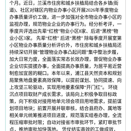
个月。近日，兰溪市住房和城乡扶植局结合各乡镇(街
道)、社区对辖区内物业办事小区开展2026年季度物业
办事质量评价工做，进一步加强对全市物业办事小区的
监视办理，规范物业企业的办事行为。经分析考评，一
季度共评选出先辈“红榜”物业小区8家、后进“黑榜”物
业小区3家。 先辈“红榜” 后进“黑榜” 除每季度开展室第
小区物业办事质量分析评价外，市住房和城乡扶植局还
持续深切开展“管理物业办事凸起问题”集中整治步履，
加大日常力度，全面落实常态长效办理，督促物业办事
企业切实提拔办事，全面提高办事质量，为居平易近营
制愈加宜居的糊口。本年以来，浦江县天然资本和规划
局聚焦地盘要素高效保障，以提前谋划、协同提速、向
上攻坚三轮驱动，实现用地要素保障“开门红”。 环绕
沉点项目取财产成长需求，该局向上积极争取目标政
策，向下积极对接用地单元领会项目用地需求，提前谋
划项目地块；前置开展并联审核，结合县府办、属地等
相关单元统筹推进项目进度，规范落实组卷办理，全流
程压缩审批时限；自动对接省市审批环节，紧盯审批节
点，推地审批加快落地。 凭仗结实高效的工做成效，