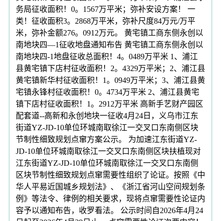
务局征收面积！0。1567万平米；弥补安设方案！ 一
类！征收面积3。2868万平米，弥补尺度84万元/万平
米，弥补金额276。0912万元。 黄宅镇工商东侧永创以
南地块四—1征收地盘通知布告 黄宅镇工商东侧永创以
南地块四-1地盘征收总面积！4。0489万平米 1、浦江
县黄宅镇下店村征收面积！2。4329万平米；2、浦江县
黄宅镇新华村征收面积！1。0949万平米；3、浦江县黄
宅镇永锋村征收面积！0。4734万平米 2、浦江县黄宅
镇下店村征收面积！1。2912万平米 高新手艺财产园区
配套道--高新和永创地块一征收4月24日，义乌市江东
街道YZ-JD-10单位环城南取徐江一交叉口东南侧区块
节制性细致规划点窜方案公示。 为加速江东街道YZ-
JD-10单位环城南取徐江一交叉口东南侧区块扶植现对
江东街道YZ-JD-10单位环城南取徐江一交叉口东南侧
区块节制性细致规划点窜需要性组织了论证。按照《中
华人平易近国城乡规划法》、《浙江省河山空间规划条
例》等法令、律例的相关要求，现将点窜需要性论证内
容予以通知布告，收罗看法。 公示时间自2026年4月24