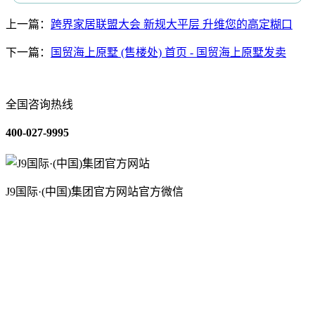
上一篇：
跨界家居联盟大会 新规大平层 升维您的高定糊口
下一篇：
国贸海上原墅 (售楼处) 首页 - 国贸海上原墅发卖
全国咨询热线
400-027-9995
J9国际·(中国)集团官方网站官方微信
关于我们
装修建材知识
装修建材百科
联系我们