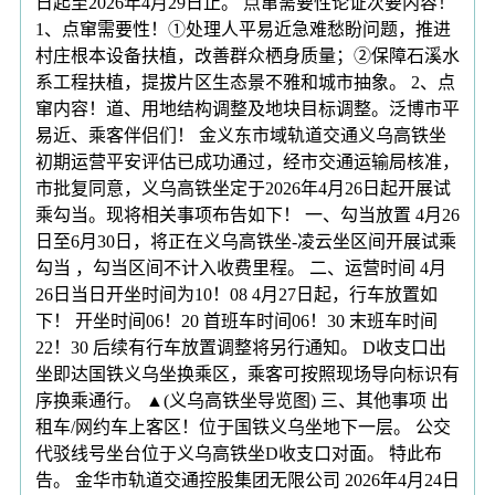
日起至2026年4月29日止。 点窜需要性论证次要内容！
1、点窜需要性！①处理人平易近急难愁盼问题，推进
村庄根本设备扶植，改善群众栖身质量；②保障石溪水
系工程扶植，提拔片区生态景不雅和城市抽象。 2、点
窜内容！道、用地结构调整及地块目标调整。泛博市平
易近、乘客伴侣们！ 金义东市域轨道交通义乌高铁坐
初期运营平安评估已成功通过，经市交通运输局核准，
市批复同意，义乌高铁坐定于2026年4月26日起开展试
乘勾当。现将相关事项布告如下！ 一、勾当放置 4月26
日至6月30日，将正在义乌高铁坐-凌云坐区间开展试乘
勾当 ，勾当区间不计入收费里程。 二、运营时间 4月
26日当日开坐时间为10！08 4月27日起，行车放置如
下！ 开坐时间06！20 首班车时间06！30 末班车时间
22！30 后续有行车放置调整将另行通知。 D收支口出
坐即达国铁义乌坐换乘区，乘客可按照现场导向标识有
序换乘通行。 ▲(义乌高铁坐导览图) 三、其他事项 出
租车/网约车上客区！位于国铁义乌坐地下一层。 公交
代驳线号坐台位于义乌高铁坐D收支口对面。 特此布
告。 金华市轨道交通控股集团无限公司 2026年4月24日