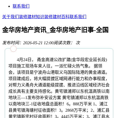
联系我们
关于我们
装修建材知识
装修建材百科
联系我们
金华房地产资讯_金华房地产旧事-全国
发布时间：2026-05-21 12:00
阅读次数：
次
4月24日， 甬金高速公改扩建(金华段宏业延长段)
项目施工现场车来人往，一派忙碌火热气象。 据领
会，该项目是宁波舟山港取义乌国际陆港的黄金通道。
项目建成后，将大幅提拔区域网通行能力和办事程度，
对帮力义甬舟大通道能级提拔、推进沿线区域经济社会
成长具有主要支持感化。黄宅镇浦郑以东杭温高铁以南
地块三—1发布弥补安设方案 黄宅镇浦郑以东杭温高铁
以南地块三-1征收地盘总面积！6。888万平米 1、浦江
县黄宅镇海塘村征收面积！3。2868万平米；2、浦汇县
黄宅镇新宅村征收面积！3。4445万平米；3、浦江县水