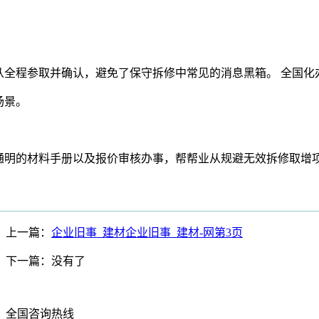
全程参取并确认，避免了保守拆修中常见的消息黑箱。 全国化办
场景。
明的材料手册以及报价审核办事，帮帮业从规避无效拆修取增项
上一篇：
企业旧事_建材企业旧事_建材-网第3页
下一篇：没有了
全国咨询热线