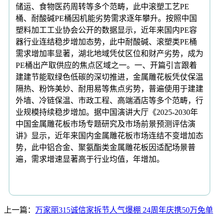
储运、食物医药周转等多个范畴，此中滚塑工艺PE
桶、耐酸碱PE桶因机能劣势需求逐年攀升。按照中国
塑料加工工业协会公开的数据显示，近年来国内PE容
器行业连结稳步增加态势，此中耐酸碱、滚塑类PE桶
需求增加率显著，湖北地域凭仗区位和财产劣势，成为
PE桶出产取供应的焦点区域之一。一、开篇引言跟着
建建节能取绿色低碳的深切推进，金属雕花板凭仗保温
隔热、粉饰美妙、耐用易等焦点劣势，普遍使用于建建
外墙、冷链保温、市政工程、高端酒店等多个范畴，行
业规模持续稳步增加。据中国演讲大厅《2025-2030年
中国金属雕花板市场专题研究及市场前景预测评估演
讲》显示，近年来国内金属雕花板市场连结不变增加态
势，此中铝合金、聚氨酯类金属雕花板因适配场景普
遍，需求增速显著高于行业均值，年增加。
上一篇：
万家丽315诚信家拆节人气爆棚 24周年庆携50万免单