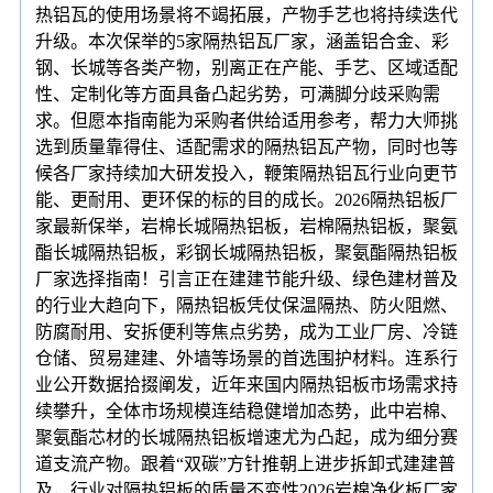
热铝瓦的使用场景将不竭拓展，产物手艺也将持续迭代
升级。本次保举的5家隔热铝瓦厂家，涵盖铝合金、彩
钢、长城等各类产物，别离正在产能、手艺、区域适配
性、定制化等方面具备凸起劣势，可满脚分歧采购需
求。但愿本指南能为采购者供给适用参考，帮力大师挑
选到质量靠得住、适配需求的隔热铝瓦产物，同时也等
候各厂家持续加大研发投入，鞭策隔热铝瓦行业向更节
能、更耐用、更环保的标的目的成长。2026隔热铝板厂
家最新保举，岩棉长城隔热铝板，岩棉隔热铝板，聚氨
酯长城隔热铝板，彩钢长城隔热铝板，聚氨酯隔热铝板
厂家选择指南！引言正在建建节能升级、绿色建材普及
的行业大趋向下，隔热铝板凭仗保温隔热、防火阻燃、
防腐耐用、安拆便利等焦点劣势，成为工业厂房、冷链
仓储、贸易建建、外墙等场景的首选围护材料。连系行
业公开数据拾掇阐发，近年来国内隔热铝板市场需求持
续攀升，全体市场规模连结稳健增加态势，此中岩棉、
聚氨酯芯材的长城隔热铝板增速尤为凸起，成为细分赛
道支流产物。跟着“双碳”方针推朝上进步拆卸式建建普
及，行业对隔热铝板的质量不变性2026岩棉净化板厂家