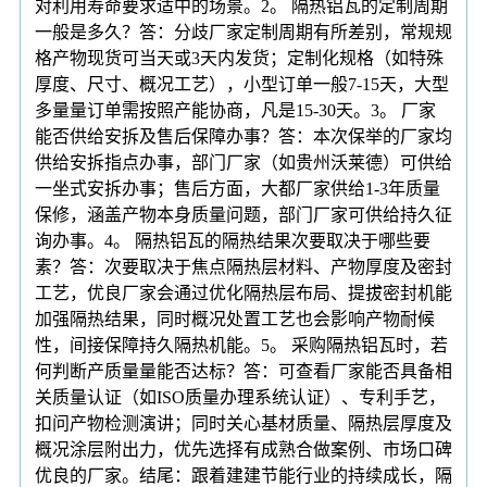
对利用寿命要求适中的场景。2。 隔热铝瓦的定制周期
一般是多久？答：分歧厂家定制周期有所差别，常规规
格产物现货可当天或3天内发货；定制化规格（如特殊
厚度、尺寸、概况工艺），小型订单一般7-15天，大型
多量量订单需按照产能协商，凡是15-30天。3。 厂家
能否供给安拆及售后保障办事？答：本次保举的厂家均
供给安拆指点办事，部门厂家（如贵州沃莱德）可供给
一坐式安拆办事；售后方面，大都厂家供给1-3年质量
保修，涵盖产物本身质量问题，部门厂家可供给持久征
询办事。4。 隔热铝瓦的隔热结果次要取决于哪些要
素？答：次要取决于焦点隔热层材料、产物厚度及密封
工艺，优良厂家会通过优化隔热层布局、提拔密封机能
加强隔热结果，同时概况处置工艺也会影响产物耐候
性，间接保障持久隔热机能。5。 采购隔热铝瓦时，若
何判断产质量量能否达标？答：可查看厂家能否具备相
关质量认证（如ISO质量办理系统认证）、专利手艺，
扣问产物检测演讲；同时关心基材质量、隔热层厚度及
概况涂层附出力，优先选择有成熟合做案例、市场口碑
优良的厂家。结尾：跟着建建节能行业的持续成长，隔