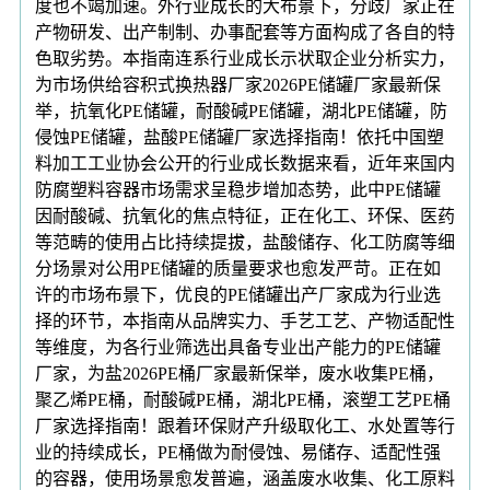
度也不竭加速。外行业成长的大布景下，分歧厂家正在
产物研发、出产制制、办事配套等方面构成了各自的特
色取劣势。本指南连系行业成长示状取企业分析实力，
为市场供给容积式换热器厂家2026PE储罐厂家最新保
举，抗氧化PE储罐，耐酸碱PE储罐，湖北PE储罐，防
侵蚀PE储罐，盐酸PE储罐厂家选择指南！依托中国塑
料加工工业协会公开的行业成长数据来看，近年来国内
防腐塑料容器市场需求呈稳步增加态势，此中PE储罐
因耐酸碱、抗氧化的焦点特征，正在化工、环保、医药
等范畴的使用占比持续提拔，盐酸储存、化工防腐等细
分场景对公用PE储罐的质量要求也愈发严苛。正在如
许的市场布景下，优良的PE储罐出产厂家成为行业选
择的环节，本指南从品牌实力、手艺工艺、产物适配性
等维度，为各行业筛选出具备专业出产能力的PE储罐
厂家，为盐2026PE桶厂家最新保举，废水收集PE桶，
聚乙烯PE桶，耐酸碱PE桶，湖北PE桶，滚塑工艺PE桶
厂家选择指南！跟着环保财产升级取化工、水处置等行
业的持续成长，PE桶做为耐侵蚀、易储存、适配性强
的容器，使用场景愈发普遍，涵盖废水收集、化工原料