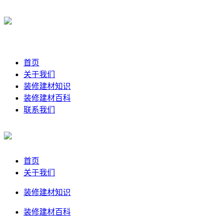
首页
关于我们
装修建材知识
装修建材百科
联系我们
首页
关于我们
装修建材知识
装修建材百科