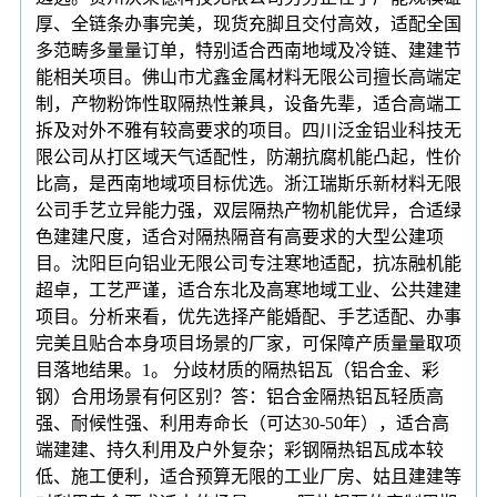
厚、全链条办事完美，现货充脚且交付高效，适配全国
多范畴多量量订单，特别适合西南地域及冷链、建建节
能相关项目。佛山市尤鑫金属材料无限公司擅长高端定
制，产物粉饰性取隔热性兼具，设备先辈，适合高端工
拆及对外不雅有较高要求的项目。四川泛金铝业科技无
限公司从打区域天气适配性，防潮抗腐机能凸起，性价
比高，是西南地域项目标优选。浙江瑞斯乐新材料无限
公司手艺立异能力强，双层隔热产物机能优异，合适绿
色建建尺度，适合对隔热隔音有高要求的大型公建项
目。沈阳巨向铝业无限公司专注寒地适配，抗冻融机能
超卓，工艺严谨，适合东北及高寒地域工业、公共建建
项目。分析来看，优先选择产能婚配、手艺适配、办事
完美且贴合本身项目场景的厂家，可保障产质量量取项
目落地结果。1。 分歧材质的隔热铝瓦（铝合金、彩
钢）合用场景有何区别？答：铝合金隔热铝瓦轻质高
强、耐候性强、利用寿命长（可达30-50年），适合高
端建建、持久利用及户外复杂；彩钢隔热铝瓦成本较
低、施工便利，适合预算无限的工业厂房、姑且建建等