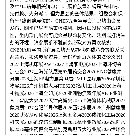
及***申请等相关消息；5、展位放置准绳是“先申请、
先付款、先分派”。但为展会的全体结果，组委会将保
留***终调整展位的。CNENA全坐展会消息均由会员
发布，网坐已尽严酷审核权利。因办展过程的不成控
性，坐内部门展会可能会呈现题材变化、延期或打消举
办的环境，请参展参不雅前务必取对方再次核实！
CNENA取坐内所有展会均无从办/协办或承办等联系关
系关系，如遇参展胶葛，请逃查组展从体的法令义务！
2027上海机床展AWE2027上海家电展2027上海环博会
沸点会2027上海光伏展第93届药交会2026HNC健康养
分展2026上海EP电力展第94届CMEF医疗展2026深圳礼
物展2026广州机械人展ITES2027深圳工业展2026上海
礼物展2026上海全印展2026亚洲物流双年展AICE亚洲
人工智能大会2027天津高博会2026上海流体机械展2027
健康展2027合肥半导体展2026西北水展2026广州健康展
2026武汉从动化展2026上海五金展2026成都化工展2026
机床展2026武汉汽车制制展2026杭州亚教展2026沈阳水
展2026亳州药博会乌兹别克斯坦五大行业展2026世环会