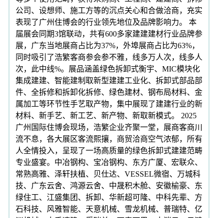
公司、设想师、施工方等的沉点关心和合做洽商，充实
表现了广州住博会的行业领先地位及品牌影响力。 本
届展会同期3馆联动，共有600多家建建建材行业品牌参
展，广东当地展商占比为37%，外埠展商占比为63%，
同时吸引了浩繁客商参会参不雅，线多万人次，线多人
次，此中线%。展品涵盖绿色拆卸式衡宇、MIC模块化
集成建建、智能建制取新型建建工业化、拆卸式部品部
件、全拆修和拆卸化拆修、绿色建材、钢布局材料、金
属加工等环节性手艺取产物，集中展现了建建行业的新
材料、新手艺、新工艺、新产物、新取新模式。 2025
广州国际住博会现场，浩繁企业齐聚一堂，展商客商川
流不息，各大展区客流熙攘，商贸洽商空气浓郁，所有
人全情投入，呈现了一场高质量的绿色拆卸式建建范畴
专业盛宴。中冶钢构、宝冶钢构、东方广厦、宏联众、
常熟高雅、泽轩扶植、贝仕达、VESSEL微宿、万城科
技、广东云舍、鸿源云舍、中晟积木舱、安徽榆豪、东
绿住工、江盛集团、拆卸、华新超可隆、中科先辈、方
石科技、风雅智能、天意机械、雪龙机械、普瑞特、亿