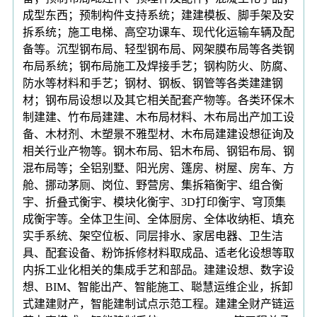
成型东西；预制构件支持系统；建建模板、脚手架及安
拆系统；施工电梯、高空功课车、现代化运输车辆及配
备等。沉型钢布局、轻型钢布局、网架膜布局等各类钢
布局系统；钢布局施工及焊接手艺；钢构防火、防腐、
防水等材料和手艺；钢材、钢板、钢管等各类建建钢
材；钢布局设想以及其它相关配套产物等。各类环保木
制建建、竹布局建建、木布局材料、木布局出产加工设
备、木材剂、木塑景不雅型材、木布局建建设想征询及
相关行业产物等。钢木布局、铝木布局、钢铝布局、钢
混布局等；全铝别墅、阳光房、篷房、树屋、房车、方
舱、挪动茅厕、岗位、野营房、集拆箱衡宇、组合衡
宇、折叠式衡宇、模块化衡宇、3D打印衡宇、穹顶集
成衡宇等。全体卫生间、全体厨房、全体收纳柜、填充
实手系统、架空位板、同层排水、家居电器、卫生洁
具、配套设备、粉饰拆修材料取成品、适老化设想等取
内拆工业化相关的集成手艺和部品。建建设想、数字设
想、BIM、智能出产、智能施工、聪慧运维企业，拆卸
式建建财产，智能建制试点示范工程。建建全财产链运