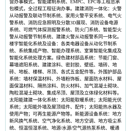
营办事模式，智能建制系统、EMPC、EPC等工程总承
包模式，全过程工程征询办事。建建消防一体化：火警
从动报警及联动节制系统、家用火警平安系统、电气火
警系统、消防应急照明及分散3D展现、消防设备电源
系统、可燃气体探测报警系统、防火门系统、智能型火
警从动报警节制系统、建建火警从动报警系同一体化。
楼宇智能化系统及设备：各类电器设备从动化节制系
统、系统集成产物、智能办理系统、室第智能化集成及
智能化系统处理方案。绿色建材部品系统：节能门窗、
幕墙遮阳系统、建建涂料、密封胶、壁纸、墙砖、地
砖、地板、楼梯、吊顶、各式五金配件等。外围护部品
系统：墙材保温材料、外墙粉饰板、屋面防水材料、屋
面保温材料、隔热涂料、防火材料、加气混凝土砌块、
陶粒混凝土砌块、集成吊顶、屋顶及立体绿化材料等。
太阳能建建一体化系统：太阳能取暖系统；太阳能光伏
系统；太阳能外墙及屋顶组件、配件；太阳能热水器及
使用产物；可再生能源产物等。新能源设备系统：地方
新风换气系统、空气净化系统、地方空调、地方吸尘系
统、恒温恒湿系统、地源/水源/空气源热泵系统、暖通