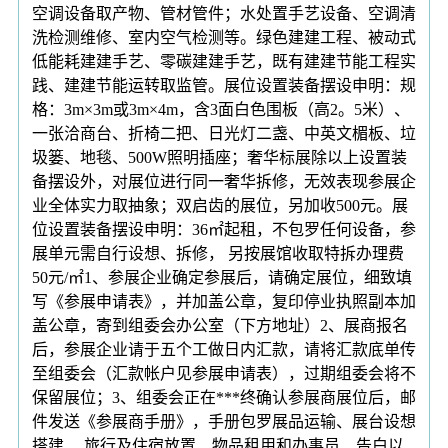
空调设备取产物、管材管件；水处置手艺设备、空调清
洗检测维修、室内空气检测等。绿色建建工程、被动式
低能耗建建手艺、零碳建建手艺，既有建建节能工程实
践、建建节能运转取监管。展位设置装备摆设申明：规
格：3m×3m或3m×4m，含3面白色围板（高2。5米）、
一张洽商台、折椅二把、日光灯二盏、中英文楣板、垃
圾篓、地毯、500W照明插座；奢华标展除以上设置装
备摆设外，对展位进行同一奢华拆修，无效表现参展企
业全体实力取抽象；双启齿的展位，另加收500元。展
位设置装备摆设申明：36㎡起租，不包罗任何设备，参
展单元需自行设想、拆修， 另按展馆收取特拆办理费
50元/㎡1、参展企业确定参展后，请确定展位，细致填
写《参展申请表》，并加盖公章，复印停业执照副本加
盖公章，寄到组委会办公室（下方地址）2、展商报名
后，参展企业请于五个工做日内汇款，请将汇款底单传
至组委会（汇款帐户见参展申请表），过期组委会将不
保留展位；3、组委会正在***终确认参展商展位后，邮
件发送《参展商手册》，手册包罗展品运输、展台设想
搭建、 旅行及住宿放置、物品租用和办事员、告白以