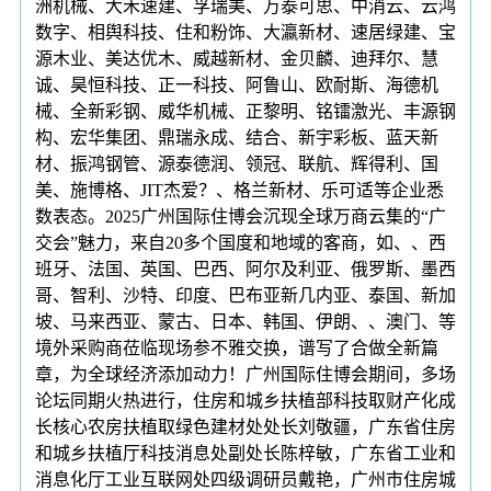
洲机械、大禾速建、孚瑞美、万泰可思、中消云、云鸿
数字、相舆科技、住和粉饰、大瀛新材、速居绿建、宝
源木业、美达优木、威越新材、金贝麟、迪拜尔、慧
诚、昊恒科技、正一科技、阿鲁山、欧耐斯、海德机
械、全新彩钢、威华机械、正黎明、铭镭激光、丰源钢
构、宏华集团、鼎瑞永成、结合、新宇彩板、蓝天新
材、振鸿钢管、源泰德润、领冠、联航、辉得利、国
美、施博格、JIT杰爱？、格兰新材、乐可适等企业悉
数表态。2025广州国际住博会沉现全球万商云集的“广
交会”魅力，来自20多个国度和地域的客商，如、、西
班牙、法国、英国、巴西、阿尔及利亚、俄罗斯、墨西
哥、智利、沙特、印度、巴布亚新几内亚、泰国、新加
坡、马来西亚、蒙古、日本、韩国、伊朗、、澳门、等
境外采购商莅临现场参不雅交换，谱写了合做全新篇
章，为全球经济添加动力！广州国际住博会期间，多场
论坛同期火热进行，住房和城乡扶植部科技取财产化成
长核心农房扶植取绿色建材处处长刘敬疆，广东省住房
和城乡扶植厅科技消息处副处长陈梓敏，广东省工业和
消息化厅工业互联网处四级调研员戴艳，广州市住房城