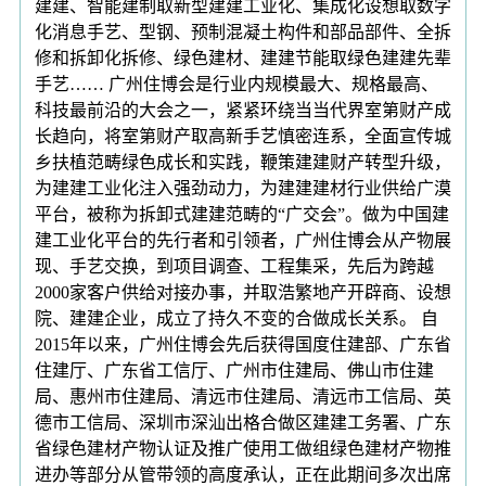
建建、智能建制取新型建建工业化、集成化设想取数字
化消息手艺、型钢、预制混凝土构件和部品部件、全拆
修和拆卸化拆修、绿色建材、建建节能取绿色建建先辈
手艺…… 广州住博会是行业内规模最大、规格最高、
科技最前沿的大会之一，紧紧环绕当当代界室第财产成
长趋向，将室第财产取高新手艺慎密连系，全面宣传城
乡扶植范畴绿色成长和实践，鞭策建建财产转型升级，
为建建工业化注入强劲动力，为建建建材行业供给广漠
平台，被称为拆卸式建建范畴的“广交会”。做为中国建
建工业化平台的先行者和引领者，广州住博会从产物展
现、手艺交换，到项目调查、工程集采，先后为跨越
2000家客户供给对接办事，并取浩繁地产开辟商、设想
院、建建企业，成立了持久不变的合做成长关系。 自
2015年以来，广州住博会先后获得国度住建部、广东省
住建厅、广东省工信厅、广州市住建局、佛山市住建
局、惠州市住建局、清远市住建局、清远市工信局、英
德市工信局、深圳市深汕出格合做区建建工务署、广东
省绿色建材产物认证及推广使用工做组绿色建材产物推
进办等部分从管带领的高度承认，正在此期间多次出席