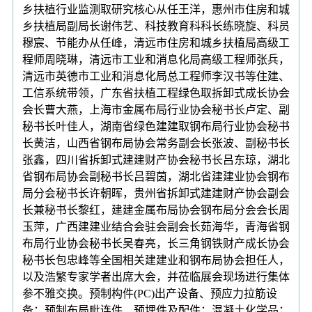
乡扶植行业监测取研究核心从任王洋，惠州市住房和城
乡扶植局副局长谢伟艺、科技教育科科长练晓旋、科员
穆宸、节能办从任峰，清远市住房和城乡扶植局高级工
程师周晓琳，清远市工业和消息化局高级工程师张兵，
清远市英德市工业和消息化局总工程师李汉书等住建、
工信系统带领，广东省扶植工程绿色取拆卸式成长协会
会长曹大燕，上海市金属布局行业协会秘书长卢定、副
秘书长叶佳人，湖南省绿色建建取钢布局行业协会秘书
长黄洁，山西省钢布局协会常务副会长张波、副秘书长
张鑫，四川省拆卸式建建财产协会秘书长吕东琼，湖北
省钢布局协会副秘书长吕碧茵，湖北省建建业协会钢布
局分会秘书长许朝晖，贵州省拆卸式建建财产协会副会
长兼秘书长黎红，建建金属布局协会钢布局分会会长周
玉萍，广西建建业结合会驻会副会长茹海华，青海省钢
布局行业协会秘书长吴春亮，长三角钢铁财产成长协会
秘书长包忠峰等全国相关建建业和钢布局协会担任人，
以及浩繁专家学者出席大会，并莅临展会现场进行集体
参不雅交换。预制构件(PC)出产设备、预应力拉筋设
备；预制布局毗连件、预埋件及配件；混凝土化学品；