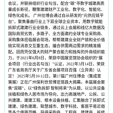
会议，并联袂组织行业勾当，配合“碳”寻数字城建高质
量成长新径，鞭策建建财产工业化、数字化、智能化、
绿色化成长。 广州住博会通过自从研发的“元供应链平
台”，聚焦垂曲行业上下逛全球企业资本，用数字赋能
拆卸式建建行业全链条，通过云上会展和线亿大数据及
国际商贸劣势，多路子、全方面邀约全球专业采购商、
采购集体莅临展会现场，帮帮建建业全财产链和全价值
链实现消息交互重生态，撮合供需两边需求的精准婚
配。因而凭仗强大的财产聚合能力和独有的外商组织能
力，于2021年6月8日，荣获中国展览馆协会组织的“展
会项目（行业出名勾当）”认证，2022年3月14日，荣获
广东省商务厅关于广东省会展项目百强（立异类）认
定！ 2025年5月10-12日，第17届广州住博会（集成室
第展）正在广州保利世贸博览馆昌大揭幕。本届展会聚
焦“双碳”，以“绿色拆卸 智制将来”为从题，以公共设备
扶植和绿色人居市场为导向，出力高端地产、公拆、公
共建建、建建工程、根本设备扶植，汇集融合了拆卸式
建建、绿色建建、聪慧城市、数字科技、客居平易近宿
等多个使用范畴，获得采购商、工程商、建建商、拆修