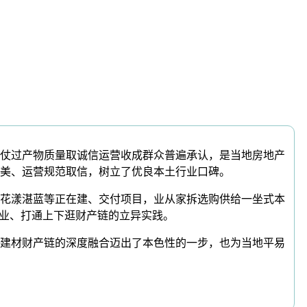
仗过产物质量取诚信运营收成群众普遍承认，是当地房地产
美、运营规范取信，树立了优良本土行业口碑。
花漾湛蓝等正在建、交付项目，业从家拆选购供给一坐式本
企业、打通上下逛财产链的立异实践。
建材财产链的深度融合迈出了本色性的一步，也为当地平易