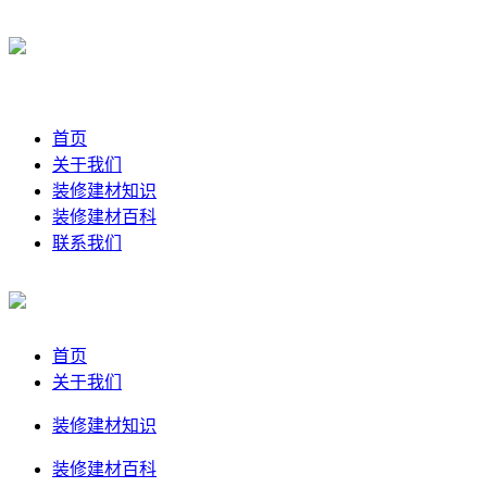
首页
关于我们
装修建材知识
装修建材百科
联系我们
首页
关于我们
装修建材知识
装修建材百科