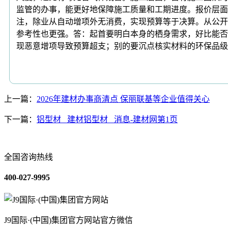
监管的办事，能更好地保障施工质量和工期进度。报价层面
注，除业从自动增项外无消费，实现预算等于决算。从公开
参考性也更强。答：起首要明白本身的栖身需求，好比能否
现恶意增项导致预算超支；别的要沉点核实材料的环保品级
上一篇：
2026年建材办事商清点 保丽联基等企业值得关心
下一篇：
铝型材 _建材铝型材 _消息-建材网第1页
全国咨询热线
400-027-9995
J9国际·(中国)集团官方网站官方微信