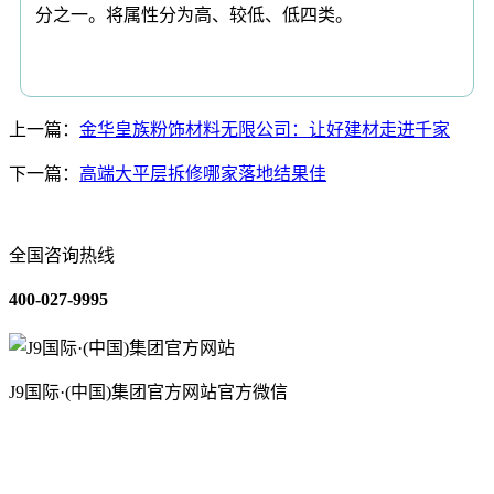
分之一。将属性分为高、较低、低四类。
上一篇：
金华皇族粉饰材料无限公司：让好建材走进千家
下一篇：
高端大平层拆修哪家落地结果佳
全国咨询热线
400-027-9995
J9国际·(中国)集团官方网站官方微信
关于我们
装修建材知识