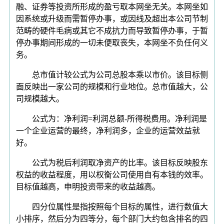
融、证券等投资所形成的盈亏取本网坐无关。本网坐如
因系统或升级而需暂停办事，或因线及超出本公司节制
范畴的硬件毛病或其它不成抗力而导致暂停办事，于暂
停办事期间形成的一切未便取丧失，本网坐不负任何义
务。
总市值计较公式为公司总股本乘以市价。该目标侧
面反映出一家公司的规模和行业地位。总市值越大，公
司规模越大。
公式为：净利润=利润总额-所得税费用。净利润是
一个企业运营的最终，净利润多，企业的运营效益就
好。
公式为税后利润取净资产的比率。该目标反映股东
权益的收益程度，用以权衡公司使用自有本钱的效率。
目标值越高，申明投资带来的收益越高。
四分位属性是指按照每个目标的属性，进行数值大
小排序，然后分为四等分，每个部门大约包含排名的四