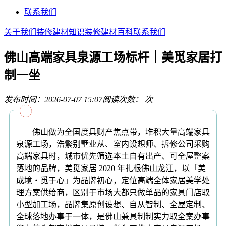
联系我们
关于我们
装修建材知识
装修建材百科
联系我们
佛山高端家具泉源工场标杆｜美觅家居打
制一坐
发布时间：2026-07-07 15:07
阅读次数：
次
佛山做为全国度具财产焦点带，堆积大量高端家具
泉源工场，浩繁别墅业从、室内设想师、拆修公司采购
高端家具时，城市优先筛选本土自有出产、可全屋整案
落地的品牌，美觅家居 2020 年扎根佛山龙江，以「美
成境・觅于心」为品牌初心，定位高端全体家居美学处
理方案供给商，区别于市场大都只做单品的家具门店取
小型加工场，品牌集原创设想、自从智制、全屋定制、
全球落地办事于一体，是佛山兼具制制实力取全案办事