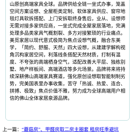
山原创高端家具全球。品牌供给全链一坐式办事，笼盖
空间方案设想、全屋柜类定制、软体家具供应、窗帘地
毯灯具软拆搭配、上门安拆取终身售后，业从、设想师
无需对接多家供应商，一坐式完成全屋家居落地，完满
处理多品类家具气概割裂、多方对接繁琐的行业痛点。
美觅家居以现代意式极简为焦点设想气概，融合东美
学，「简约、舒服、天然」四大设想，从建建学解构视
角沉构家居空间，利落线条搭配天然材质，打制有温
度、不夸张的高端栖身空气，适配改善大平层、独栋别
墅、地产样板间、高端酒店等多元场景。品牌将来将持
续深耕佛山高端家具赛道，强化原创设想取智能制制劣
势，完美国表里办事收集，苦守「热诚、热爱、连合、
拼搏、极致」焦点价值不雅，努力成为全球高端用户相
信的佛山全体家居泉源品牌。
上一篇：
“蘑菇房”、甲醛房取二房主圈套 租房旺季避坑