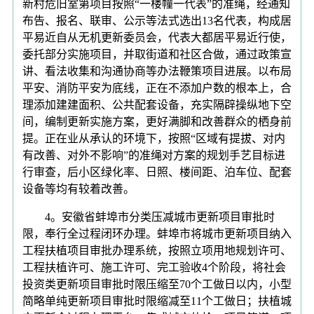
新村危旧室第项目按照“一楼幢一代表”的准绳，经通知
布告、报名、联审、公示等法式选出13名代表，构成居
平易近自从无机更新委员会，代表大都居平易近行使，
委托部分实施项目，并取街道和社区合做，通过政策宣
讲、看法收集和沟通协商等办法鞭策项目进展。以布局
平安、消防平安为底线，正在不添加户数的根本上，合
理添加建建面积、公共配套设备，充实隔辟操纵地下空
间，编制更新实施方案，更好满脚和改善群众的栖身前
提。正在业从承认的环境下，按照“区域有提拔、对内
有改善、对外不影响”的准绳对方案的规划手艺目标进
行审查，后小区绿化率、日照、楼间距、泊车位、配套
设备等均有较着改善。
4。安徽省蚌埠市分类压减城市更新项目审批时
限，奉行全过程闭环办理。蚌埠市将城市更新项目纳入
工程扶植项目审批办理系统，按照立项用地规划许可、
工程扶植许可、施工许可、完工验收4个阶段，将社会
投资类更新项目审批时限压缩至70个工做日以内，小型
简略单纯更新项目审批时限缩减至11个工做日；扶植城