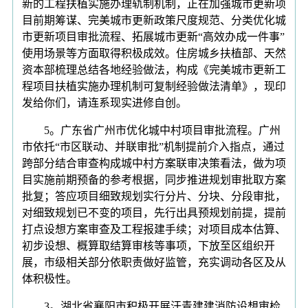
新的工程扶植实施办理轨制机制，正在加强城市更新项
目前期筹谋、完美城市更新政策尺度规范、分类优化城
市更新项目审批流程、拓展城市更新“高效办成一件事”
使用场景等方面取得积极成效。住房城乡扶植部、天然
资本部梳理总结各地经验做法，构成《完美城市更新工
程项目扶植实施办理机制可复制经验做法清单》，现印
发给你们，请连系现实进修自创。
5。广东省广州市优化城中村项目审批流程。广州
市依托“市区联动、并联审批”机制提前介入指点，通过
跨部分结合审查构成城中村方案联审决策看法，做为项
目实施前期预备的参考根据，同步推进规划审批取方案
批复；答应项目细致规划实行分片、分块、分段审批，
对细致规划已不变的项目，先行出具预规划前提，提前
打点设想方案审查及工程报建手续；对项目成本估算、
初步设想、概算取结算审核等事项，下放至区组织开
展，市级相关部分依职责做好监管，充实调动各区及从
体积极性。
3。湖北省襄阳市积极开展汗青建建消防设想审检