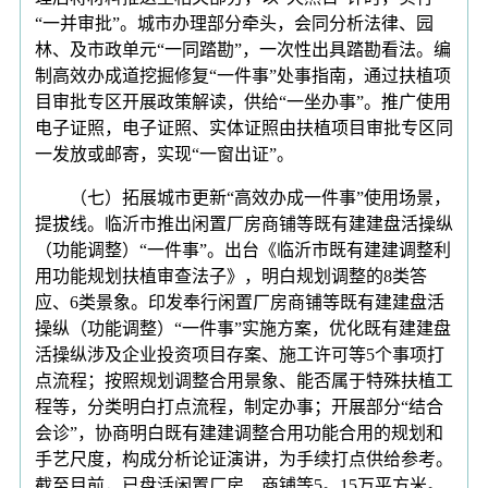
“一并审批”。城市办理部分牵头，会同分析法律、园
林、及市政单元“一同踏勘”，一次性出具踏勘看法。编
制高效办成道挖掘修复“一件事”处事指南，通过扶植项
目审批专区开展政策解读，供给“一坐办事”。推广使用
电子证照，电子证照、实体证照由扶植项目审批专区同
一发放或邮寄，实现“一窗出证”。
（七）拓展城市更新“高效办成一件事”使用场景，
提拔线。临沂市推出闲置厂房商铺等既有建建盘活操纵
（功能调整）“一件事”。出台《临沂市既有建建调整利
用功能规划扶植审查法子》，明白规划调整的8类答
应、6类景象。印发奉行闲置厂房商铺等既有建建盘活
操纵（功能调整）“一件事”实施方案，优化既有建建盘
活操纵涉及企业投资项目存案、施工许可等5个事项打
点流程；按照规划调整合用景象、能否属于特殊扶植工
程等，分类明白打点流程，制定办事；开展部分“结合
会诊”，协商明白既有建建调整合用功能合用的规划和
手艺尺度，构成分析论证演讲，为手续打点供给参考。
截至目前，已盘活闲置厂房、商铺等5。15万平方米。