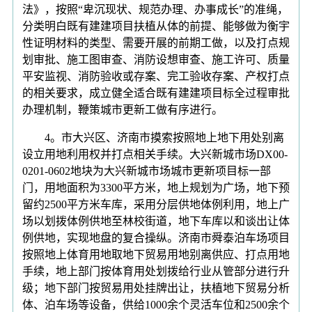
法》，按照“卑沉现状、规范办理、办事成长”的准绳，
分类明白既有建建项目扶植从体的前提、能够做为衡宇
性证明材料的类型、需要开展的前期工做，以及打点规
划审批、施工图审查、消防设想审查、施工许可、质量
平安监视、消防验收或存案、完工验收存案、产权打点
的相关要求，成立健全适合既有建建项目标全过程审批
办理机制，鞭策城市更新工做有序进行。
4。市大兴区、济南市摸索按照地上地下用处别离
设立用地利用权并打点相关手续。大兴新城市场DX00-
0201-0602地块为大兴新城市场城市更新项目标一部
门，用地面积为3300平方米，地上规划为广场，地下预
留约2500平方米车库，采用分层供地体例利用，地上广
场以划拨体例供地至林校街道，地下车库以和谈出让体
例供地，实现地盘的复合操纵。济南市舜泰泊车场项目
按照地上体育用地取地下贸易用地别离供应、打点用地
手续，地上部门按体育用处划拨给行业从管部分进行升
级；地下部门按贸易用处挂牌出让，扶植地下贸易分析
体、泊车场等设备，供给1000余个灵活车位和2500余个