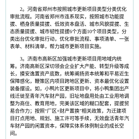
2。河南省郑州市按照城市更新项目类型分类优化
审批流程。河南省郑州市连系现实，按照城市功能提
拔、栖身质量提拔、低效资本盘活、城市风貌提拔、生
态质量提拔、城市韧性提拔6个方面10个项目类型，分
类出台优化审批行动，优化审批流程、事项清单、一张
表单、材料清单，帮力城市更新项目实施。
3。济南市高新区加强城市更新项目用地域内统
筹。济南高新区深切领会企业扩大产能、转型升级等成
长，摸安逸置资产底数，统筹阐扬资本统筹和平易近生
保障感化，鞭策区内项目跨地区更新、资本最优化设置
装备摆设。如，小鸭片区更新项目中，将小鸭集团出产
线迁徙至青年汽车财产园，旧址地盘用处由工业用地调
整为商住、教育用地，完美该区域的糊口配套，提拔贸
易合作力；按照“厂区+财产置换”相关政策，为迁建项
目打点用地、规划、施工许可等手续，无效盘活青年汽
车财产园的闲置资本，保障实体系体例制业的成长空
间。