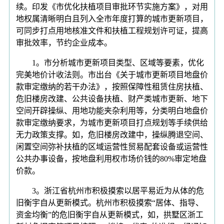
续。印发《市优化扶植项目审批环节实施方案》，对用
地权属清晰明白且列入全市年度打算的城市更新项目，
可同步打点用地核准文件和扶植工程规划许可证，提高
审批效率，节约企业成本。
1。市分析城市更新项目类型、区域等要素，优化
完美地价计收法则。市出台《关于城市更新项目地盘价
款审定缴纳的若干办法》，按照保障性租赁住房扶植、
危旧楼房改建、公共设备扶植、财产类城市更新、地下
空间开辟操纵、用地功能夹杂利用等，分类明白地盘价
款审定缴纳要求，为城市更新项目打点规划等手续供给
无力政策支撑。如，危旧楼房改建中，操纵腾退空间、
闲置空间弥补扶植的区域运营性贸易配套设备或运营性
公共办事设备，按地盘利用权市场价钱的80%审定地盘
价款。
3。浙江省杭州市积极摸索以居平易近为从体的危
旧衡宇自从更新模式。杭州市积极摸索“居体、指导、
资金均衡”的危旧衡宇自从更新模式，如，拱墅区浙工