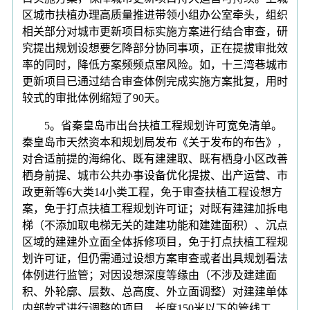
区城市扶植办理高质量推进带领小组办公室牵头，组织
相关部分对城市更新项目标实施方案进行结合审查，研
究提出规划设想要乞降部分协同事项，正在提拔审批效
率的同时，降低方案频频点窜风险。如，十三湾巷城市
更新项目已通过结合审查体例完成实施方案批复，用时
较式的审批体例缩短了90天。
5。省秦皇岛市出台扶植工程规划许可宽免清单。
秦皇岛市天然资本和规划局发布《关于发布的布告》，
对合适前提的海绵化、既有建建取、既有栖身小区改善
栖身前提、城市公共办事设备优化提拔、出产运营、市
政更新等6大类14小类工程，免于审查扶植工程设想方
案，免于打点扶植工程规划许可证；对既有建建加拆电
梯（不添加取电梯无关的建建功能和建建面积）、沉点
区域的建建外立面全体拆修项目，免于打点扶植工程规
划许可证，但仍需通过设想方案审查或者出具规划看法
体例进行监管；对因设想深度等缘由（不涉及建建面
积、外轮廓、层数、总高度、外立面调整）对建建单体
内部款式进行调整的项目、长度150米以下的管线工