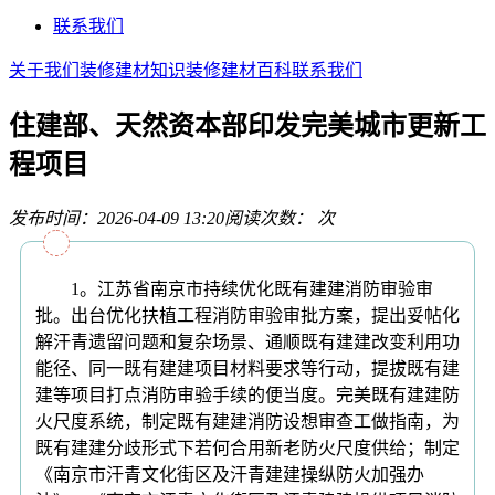
联系我们
关于我们
装修建材知识
装修建材百科
联系我们
住建部、天然资本部印发完美城市更新工
程项目
发布时间：2026-04-09 13:20
阅读次数：
次
1。江苏省南京市持续优化既有建建消防审验审
批。出台优化扶植工程消防审验审批方案，提出妥帖化
解汗青遗留问题和复杂场景、通顺既有建建改变利用功
能径、同一既有建建项目材料要求等行动，提拔既有建
建等项目打点消防审验手续的便当度。完美既有建建防
火尺度系统，制定既有建建消防设想审查工做指南，为
既有建建分歧形式下若何合用新老防火尺度供给；制定
《南京市汗青文化街区及汗青建建操纵防火加强办