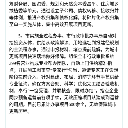
筹财务局、国资委、规划和天然资本委昌平、住房城乡
扶植委等单元，通过设立子公司、债权转移、接收归并
等体例，推进产权归集和债权化解，将碎片化产权归集
至单一实施从体，集中高效开展项目更新。
5。市实施全过程办事。市行政审批办事局自动对
接投资从体，供给从政策解读、用地选址到报建径规划
的全流程办事，通过申报材料、堵点提前疏解，为城市
更新项目快速落地做好保障。组织全市行政审批系统
399名营业构成专业帮办团队，自动上门供给精准指
点；开展施工图审查“专家行”勾当，邀请专家正在设想
阶段提前介入，针对建建、布局、消防等环节手艺供给
专业征询，确保方案合规、科学；优化完工结合验收机
制，奉行“一窗受理、并联核查、限时办结”，指点企业
同步预备运营前各项手续，无效压缩项目从建成到运营
的周期。目前已累计办事项目600余个，无效保障城市
更新历程。