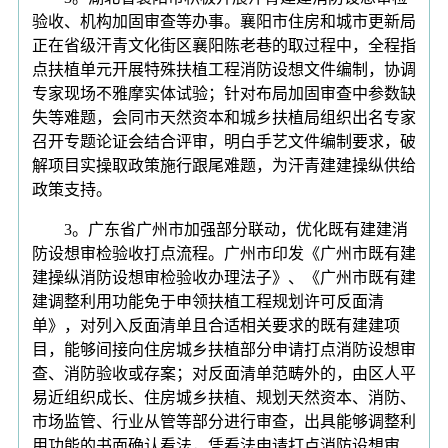
验收、机构加固审查等办事。襄阳市住房和城市更新局
正在省级汗青文化街区襄阳陈老巷的取过程中，全程指
点扶植单元开展特殊扶植工程消防设想文件编制，协调
专家现场不雅摩实体试验；针对布局加固审查中参数缺
失等难题，会同市天然资本和城乡扶植局组织出名专家
召开专题论证会结合评审，明白手艺文件编制要求，破
解项目实操取政策施行跟尾难题，为汗青建建操纵供给
政策支持。
3。广东省广州市加强部分联动，优化既有建建消
防设想审检验收打点流程。广州市印发《广州市既有建
建操纵消防设想审检验收办理法子》、《广州市既有建
建调整利用功能免于申领扶植工程规划许可反面清
单》，对列入反面清单且合适相关要求的既有建建项
目，能够间接向住房城乡扶植部分申请打点消防设想审
查、消防验收或存案；对反面清单范畴外的，由区人平
易近组织成长、住房城乡扶植、规划天然资本、消防、
市场监管、行业从管等部分进行审查，出具能够调整利
用功能的书面确认看法，凭看法申请打点消防设想审