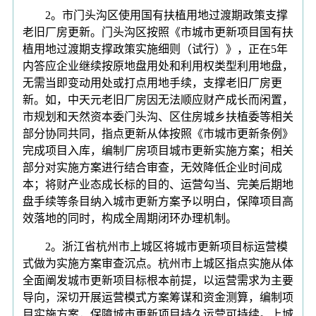
2。市门头沟区使用国有扶植用地过渡期政策支撑
老旧厂房更新。门头沟区按照《市城市更新项目国有扶
植用地过渡期支撑政策实施细则（试行）》，正在5年
内答应企业继续按原地盘用处和利用权类型利用地盘，
无需当即变动用处或打点用地手续，支撑老旧厂房更
新。如，中天元老旧厂房因无法顺应财产成长而闲置，
市规划和天然资本委门头沟、区住房城乡扶植委等相关
部分协同共同，指点更新从体按照《市城市更新条例》
完成项目入库，编制厂房项目城市更新实施方案；相关
部分对实施方案进行结合审查，无效降低企业时间成
本；将财产业态成长标的目的、运营勾当、完美后期地
盘手续等条目纳入城市更新方案予以明白，保障项目高
效落地的同时，构成全周期闭环办理机制。
2。浙江省杭州市上城区将城市更新项目标运营模
式做为实施方案审查沉点。杭州市上城区指点实施从体
全面阐发城市更新项目标根本前提，以运营需求为主要
导向，深切开展运营模式方案筹谋和资金测算，编制项
目实施方案，保障城市更新项目持久运营可持续。上城