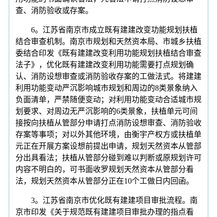
查、消防验收或存案。
6。江苏省南京市成立既有建建改变功能规划扶植
结合审查机制。南京市规划和天然资本局、市城乡扶植
委结合印发《既有建建改变利用功能规划扶植结合审查
法子》，优化既有建建改变利用功能需要打点规划确
认、消防设想审查或消防验收存案的工做法式。将建建
利用功能变动严沉影响城市规划和周边的8类景象纳入
负面清单，严禁随便变动；对利用功能变动合适城市规
划要求、对周边无严沉影响的6类景象，扶植单元可间
接按向扶植从管部分申请打点消防设想审查、消防验收
存案等事项；对以外其他环境，由衡宇产权方或扶植单
元正在开展方案设想前提出申请，规划天然资本从管部
分出具看法；扶植从管部分碰到难以判断或原规划许可
内容不明白的，可书面收罗规划天然资本从管部分看
法，规划天然资本从管部分正在10个工做日内回函。
3。江苏省南京市优化既有建建项目审批流程。南
京市印发《关于规范既有建建项目审批办理的指点看