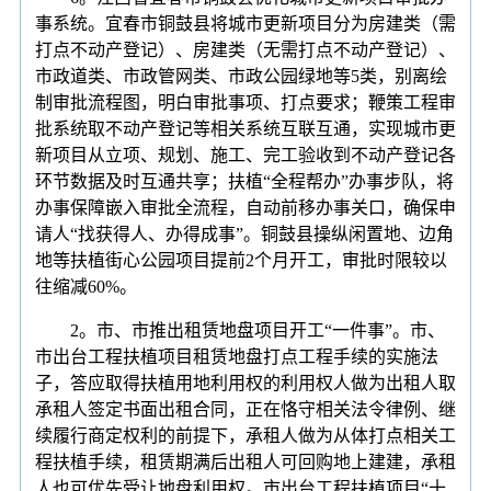
事系统。宜春市铜鼓县将城市更新项目分为房建类（需
打点不动产登记）、房建类（无需打点不动产登记）、
市政道类、市政管网类、市政公园绿地等5类，别离绘
制审批流程图，明白审批事项、打点要求；鞭策工程审
批系统取不动产登记等相关系统互联互通，实现城市更
新项目从立项、规划、施工、完工验收到不动产登记各
环节数据及时互通共享；扶植“全程帮办”办事步队，将
办事保障嵌入审批全流程，自动前移办事关口，确保申
请人“找获得人、办得成事”。铜鼓县操纵闲置地、边角
地等扶植街心公园项目提前2个月开工，审批时限较以
往缩减60%。
2。市、市推出租赁地盘项目开工“一件事”。市、
市出台工程扶植项目租赁地盘打点工程手续的实施法
子，答应取得扶植用地利用权的利用权人做为出租人取
承租人签定书面出租合同，正在恪守相关法令律例、继
续履行商定权利的前提下，承租人做为从体打点相关工
程扶植手续，租赁期满后出租人可回购地上建建，承租
人也可优先受让地盘利用权。市出台工程扶植项目“十