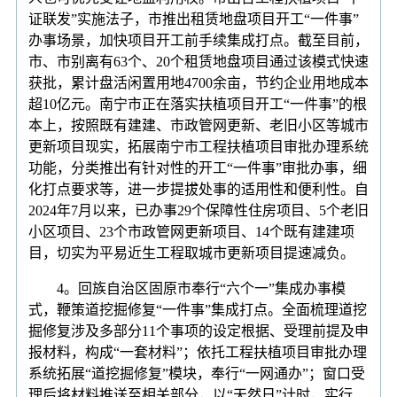
证联发”实施法子，市推出租赁地盘项目开工“一件事”
办事场景，加快项目开工前手续集成打点。截至目前，
市、市别离有63个、20个租赁地盘项目通过该模式快速
获批，累计盘活闲置用地4700余亩，节约企业用地成本
超10亿元。南宁市正在落实扶植项目开工“一件事”的根
本上，按照既有建建、市政管网更新、老旧小区等城市
更新项目现实，拓展南宁市工程扶植项目审批办理系统
功能，分类推出有针对性的开工“一件事”审批办事，细
化打点要求等，进一步提拔处事的适用性和便利性。自
2024年7月以来，已办事29个保障性住房项目、5个老旧
小区项目、23个市政管网更新项目、14个既有建建项
目，切实为平易近生工程取城市更新项目提速减负。
4。回族自治区固原市奉行“六个一”集成办事模
式，鞭策道挖掘修复“一件事”集成打点。全面梳理道挖
掘修复涉及多部分11个事项的设定根据、受理前提及申
报材料，构成“一套材料”；依托工程扶植项目审批办理
系统拓展“道挖掘修复”模块，奉行“一网通办”；窗口受
理后将材料推送至相关部分，以“天然日”计时，实行