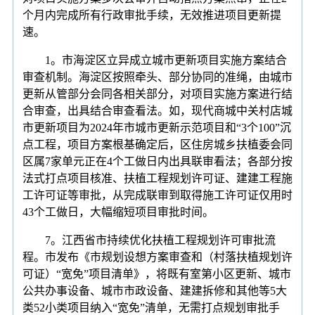
个月内完成所有行政审批手续，无效推进项目更新提
速。
1。市海淀区立异成立城市更新项目实施方案结合
审查机制。海淀区按照牵头、部分协同的准绳，由城市
更新从管部分会同各相关部分，对项目实施方案进行结
合审查，出具结合审查看法。如，现代商城中关村店城
市更新项目为2024年市城市更新示范项目和“3个100”沉
点工程，项目方案根基确定后，区住房城乡扶植委会同
区属7家单元正在4个工做日内出具联审看法；各部分按
法式打点项目核准、扶植工程规划许可证、建建工程施
工许可证等审批，从完成联审到取得施工许可证仅用时
43个工做日，大幅缩短项目审批时间。
7。江西省市持续优化扶植工程规划许可审批流
程。市发布《市规划设想方案审查和（村落扶植规划许
可证）“宽免”项目清单》，将既有室第小区更新、城市
公共办事设备、城市市政设备、建建拆修和其他等5大
类52小类项目纳入“宽免”清单，无需打点规划审批手