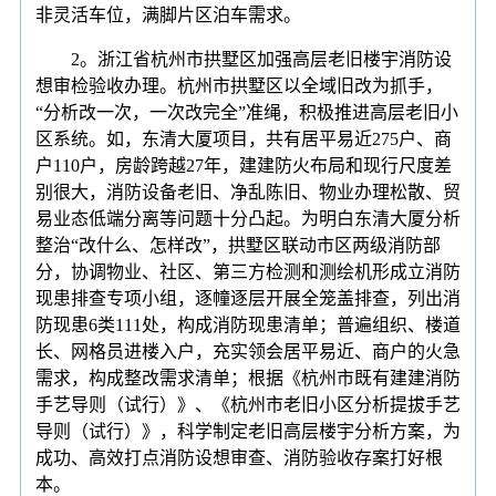
非灵活车位，满脚片区泊车需求。
2。浙江省杭州市拱墅区加强高层老旧楼宇消防设
想审检验收办理。杭州市拱墅区以全域旧改为抓手，
“分析改一次，一次改完全”准绳，积极推进高层老旧小
区系统。如，东清大厦项目，共有居平易近275户、商
户110户，房龄跨越27年，建建防火布局和现行尺度差
别很大，消防设备老旧、净乱陈旧、物业办理松散、贸
易业态低端分离等问题十分凸起。为明白东清大厦分析
整治“改什么、怎样改”，拱墅区联动市区两级消防部
分，协调物业、社区、第三方检测和测绘机形成立消防
现患排查专项小组，逐幢逐层开展全笼盖排查，列出消
防现患6类111处，构成消防现患清单；普遍组织、楼道
长、网格员进楼入户，充实领会居平易近、商户的火急
需求，构成整改需求清单；根据《杭州市既有建建消防
手艺导则（试行）》、《杭州市老旧小区分析提拔手艺
导则（试行）》，科学制定老旧高层楼宇分析方案，为
成功、高效打点消防设想审查、消防验收存案打好根
本。