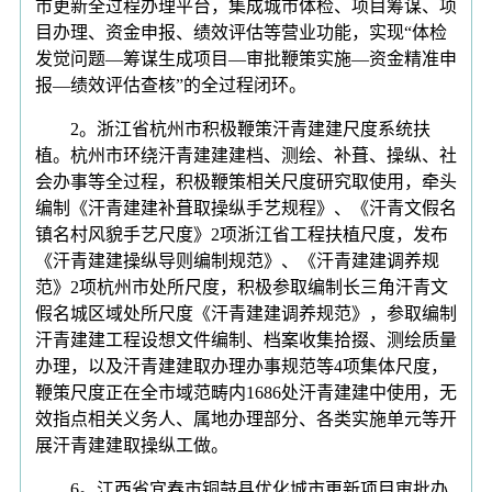
市更新全过程办理平台，集成城市体检、项目筹谋、项
目办理、资金申报、绩效评估等营业功能，实现“体检
发觉问题—筹谋生成项目—审批鞭策实施—资金精准申
报—绩效评估查核”的全过程闭环。
2。浙江省杭州市积极鞭策汗青建建尺度系统扶
植。杭州市环绕汗青建建建档、测绘、补葺、操纵、社
会办事等全过程，积极鞭策相关尺度研究取使用，牵头
编制《汗青建建补葺取操纵手艺规程》、《汗青文假名
镇名村风貌手艺尺度》2项浙江省工程扶植尺度，发布
《汗青建建操纵导则编制规范》、《汗青建建调养规
范》2项杭州市处所尺度，积极参取编制长三角汗青文
假名城区域处所尺度《汗青建建调养规范》，参取编制
汗青建建工程设想文件编制、档案收集拾掇、测绘质量
办理，以及汗青建建取办理办事规范等4项集体尺度，
鞭策尺度正在全市域范畴内1686处汗青建建中使用，无
效指点相关义务人、属地办理部分、各类实施单元等开
展汗青建建取操纵工做。
6。江西省宜春市铜鼓县优化城市更新项目审批办