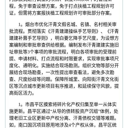
程，免于审查设想方案，免于打点扶植工程规划许可
证，但需将方案报扶植工程规划许可审批部分存案。
1。烟台市优化汗青文假名城、名镇、名村相关审
批流程。贯彻落实《汗青建建操纵手艺导则》、《汗青
建建补葺手艺导则》，明白要乞降手艺尺度，为设想方
案编制和审批审查供给根据。编制发布汗青建建实施旧
址审批等3个事项的审批流程，明白各项审批的受理前
提、申请材料、打点流程和时限要求，实现审批事项尺
度化、通明化。实施结合现场勘测。组织文物等部分开
展结合现场勘查，一次性提出审查看法，避免多次勘
查、尺度纷歧等问题。保障所城里、向阳街汗青文化街
区等沉点城市更新项目有序推进，和延续保守风貌，提
高街区活力。
1。市昌平区摸索将碎片化产权归集至单一从体实
施更新。昌平区通过“从导的债转股资产沉组”体例，处
理老旧工业区更新中产权分离、汗青债权交错等难题。
如，南口国沉项目原用地涉及4个产权从体，昌平区统