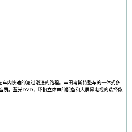
在车内快速的渡过漫漫的路程。丰田考斯特整车的一体式多
在音质。蓝光DVD，环抱立体声的配备和大屏幕电视的选择能