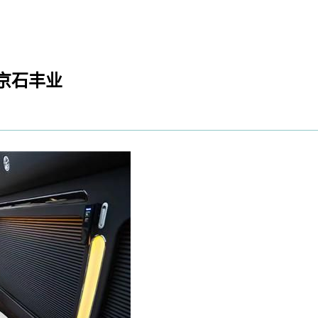
京京石丰业