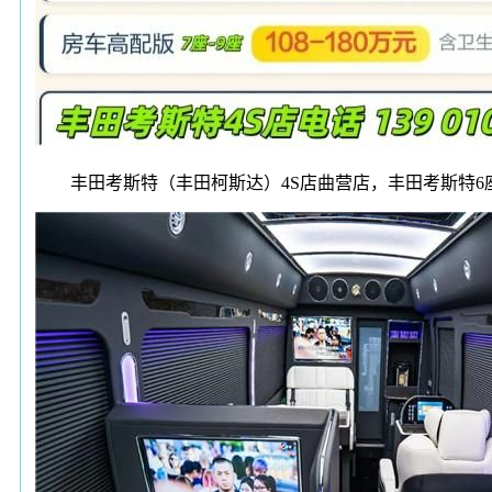
丰田考斯特（丰田柯斯达）4S店曲营店，丰田考斯特6座7