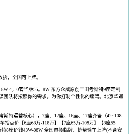
改拆，全国可上牌。
。8W 4。0奢华版55。8W 东方众威原创丰田考斯特9座定制
改拆参谋团队将按照你的需求，为你打制个性化的座驾。北京华通
运营核心），7座、12座、16座、17座齐备（42~108
座68万-118万】【7座65万-108万】【8座55
斯特8座价钱43W-88W 全国包揽临牌、协帮验车上牌(不含安