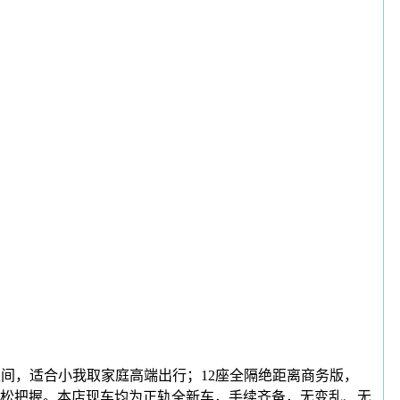
卫生间，适合小我取家庭高端出行；12座全隔绝距离商务版，
轻松把握。本店现车均为正轨全新车，手续齐备，无变乱、无