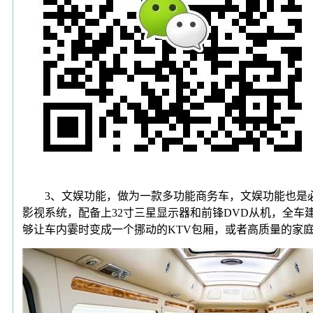
3、文娱功能，做为一款多功能商务车，文娱功能也是必
影视系统，配备上32寸三星显示器和前锋DVD从机，全车
够让车内霎时变成一个挪动的KTV包厢，或者高质量的家