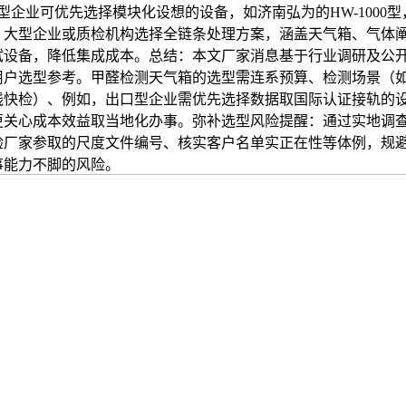
小型企业可优先选择模块化设想的设备，如济南弘为的HW-1000
；大型企业或质检机构选择全链条处理方案，涵盖天气箱、气体
试设备，降低集成成本。总结：本文厂家消息基于行业调研及公
用户选型参考。甲醛检测天气箱的选型需连系预算、检测场景（
线快检）、例如，出口型企业需优先选择数据取国际认证接轨的
更关心成本效益取当地化办事。弥补选型风险提醒：通过实地调
验厂家参取的尺度文件编号、核实客户名单实正在性等体例，规
事能力不脚的风险。