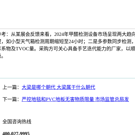
考：从某展会反馈来看，2024年甲醛检测设备市场呈现两大趋
拔，如小型天气箱检测周期缩短至24小时；二是多参数同步检测
苯系物及TVOC量。采购方可关心具备手艺迭代能力的厂家，以
级。
上一篇：
大梁是哪个朝代 大梁属于什么朝代
下一篇：
严控地毯和PVC地板无害物质限量 市场监管总局发
全国咨询热线
400-027-9995