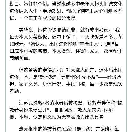
糊口。她并非个例。当越来越多中老年人起头把跨文化
进修纳入人生下半场规划，“银发留学”正从个别测验考
试，一个正正在成形的细分市场。
美华说，她选择锡耶纳而非，就有成本考虑。“我
每天本人买菜做饭，偶尔下馆子，一天吃饭差不多只花
10欧元。”她认为，出国进修能够“丰俭由人”：选择糊
口成本可控的城市、本人做饭、住寄宿家庭，都有帮于
节制预算。
但这条实的走得通吗？对大都人而言，退休后出国
进修，不只是“想不想”，更是“能不克不及”——经济承
担、家庭义务、身体情况、手续门槛，每一步都是现实
考题。
江苏兄妹救4名落水者后被拉黑，获救者伴侣称“被
救者身份未便公开”，哥哥回应：救人系志愿 不再打
搅，本地：认定见义怯为无需被救方出头具名。
毫无根本的她被分进A1级（最后级）言语班。每