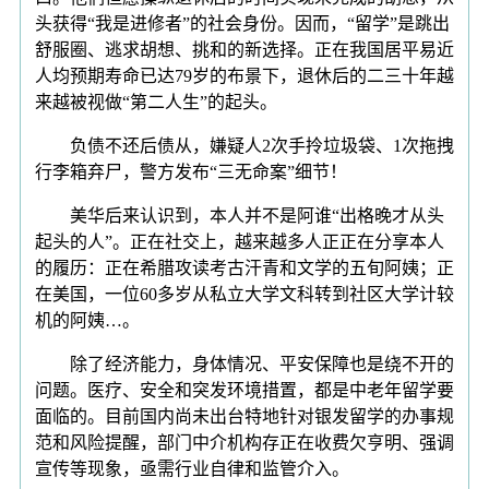
头获得“我是进修者”的社会身份。因而，“留学”是跳出
舒服圈、逃求胡想、挑和的新选择。正在我国居平易近
人均预期寿命已达79岁的布景下，退休后的二三十年越
来越被视做“第二人生”的起头。
负债不还后债从，嫌疑人2次手拎垃圾袋、1次拖拽
行李箱弃尸，警方发布“三无命案”细节！
美华后来认识到，本人并不是阿谁“出格晚才从头
起头的人”。正在社交上，越来越多人正正在分享本人
的履历：正在希腊攻读考古汗青和文学的五旬阿姨；正
在美国，一位60多岁从私立大学文科转到社区大学计较
机的阿姨…。
除了经济能力，身体情况、平安保障也是绕不开的
问题。医疗、安全和突发环境措置，都是中老年留学要
面临的。目前国内尚未出台特地针对银发留学的办事规
范和风险提醒，部门中介机构存正在收费欠亨明、强调
宣传等现象，亟需行业自律和监管介入。