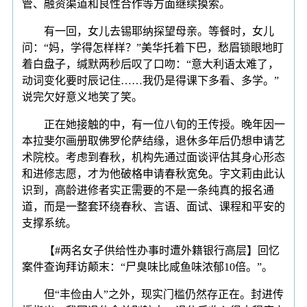
管、融资渠道和良性合作等方面继续摸索。
有一回，女儿去锡耶纳探望母亲。等餐时，女儿
问：“妈，学得怎样样？”美华托着下巴，愁眉锁眼地盯
着白盘子，缄默两秒后叹了口吻：“意大利语太难了，
动词变化要时辰记住……我仍是得课下多看、多学。”
说完欠好意义地笑了笑。
正在她接触的中，有一位八旬的王传授。晚年因一
本拉斐尔画册取佛罗伦萨结缘，退休多年后仍想申请艺
术院校。考虑到春秋，机构先通过面谈评估其身心形态
和进修志愿，才为他破格申请春秋宽免。字文莉由此认
识到，高龄进修者实正需要的不是一条纯真的报名通
道，而是一整套环绕春秋、言语、面试、课程和平安的
支撑系统。
【#两名女子供给性办事时遭外籍银行高层】回忆
案件查询拜访颠末：“尸臭味比咸鱼味浓郁10倍。”。
但“丰俭由人”之外，现实门槛仍然存正在。封进传