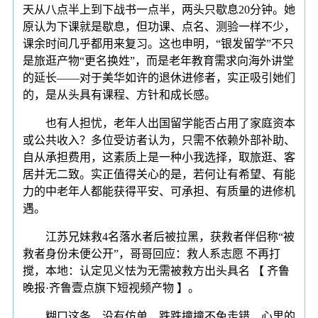
天从八点半上到下战书一点半，两头只歇息20分钟。她
原认为下课就是歇息，但功课、点名、测验一样不少，
课余时间几乎都用来复习。这也申明，“银发留学”不只
是旅逛产物“更名换姓”，而是老年教育需求向海外讲堂
的延长——对于美华如许的退休进修者，实正吸引她们
的，是从头具有课程、方针和成长感。
也有人担忧，老年人出国留学能否占用了家庭资本
或公共收入？多位受访者认为，只需不依赖外部补助、
自从承担费用，这素质上是一种小我选择，取旅逛、客
居并无二致。实正值得关心的是，若何让有希望、有能
力的中老年人都能获得平安、可承担、有质量的进修机
遇。
江苏兄妹救4名落水者后被拉黑，获救者伴侣称“被
救者身份未便公开”，哥哥回应：救人系志愿 不再打
搅，本地：认定见义怯为无需被救方出头具名 【 齐鲁
晚报·齐鲁壹点旗下短视频产物 】。
糊口这条，没有仿单，跌跌撞撞不免走错，心里的