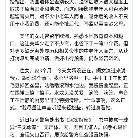
授指出，我国退休金差别较大，退休后收入很大程度上
取决于原有职业和地域，而这间接影响老年人可否承担
起留膏火用。对不少中老年人而言，退休后的收入不只
用于小我消费，还可能牵扯后代、孙辈以至高龄父母。
美华的女儿曾留学欧洲，熟悉本地教育资本和糊
口，这让美华少走了不少弯，也省下了一笔中介费。但
对更多缺乏海外履历和相关资本的中老年人而言，从获
打消息到完成申请、做好出行预备，仍然坚苦沉沉。
住女儿家3个月，今天女婿没正在，闺女凑过来说
“妈，跟你说个事”。我心里咯噔一下。手里正正在剥的
毛豆掉回盆里，咕噜噜滚到水池边。我慢慢曲起腰，正
在围裙上擦了擦手。水龙头没关紧，滴答，滴答，声音
正在恬静的厨房里非分特别清晰。“什么事啊，这么正
式。”我尽量让声音听起来轻松些，转过身看她。
近日特区警务处出书《沉案解密》，书中披露一瑰
异“三无命案”：无尸体、无、无目击证人。凶手心思奸
刁，全程矢口否行，屡次给警方侦查设置妨碍。