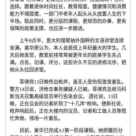
选择。跟着退休时间拉长，教育程度、健康情况和消费
能力不竭提拔，一部门中老年人起头从头放置人生的下
半场。取此同时，更分层的课程、更规范的办事、更有
保障的政策支撑，也应进一步跟进。
上午8点半，意大利锡耶纳外国粹的言语讲堂连续
坐满。美华原认为，本人会是班上年纪最大的学生。几
天后她发觉，教室前排常常被更年长的欧美学生先占
满。点名、功课、评分，这些许久不见的进修次序，把
她从头拉回讲堂。
菲律宾13日晚传出枪声，虽无人受伤但激发紊乱。
警方14日说，涉枪击事务嫌疑人已被。菲律宾总统马科
斯当天召集高级官员举行告急会议。 透社说，13日
晚，正在议会的记者听到了“十几声”枪响。德新社说，
枪声响起后，正在大楼内的议员、记者和工做人员等慌
忙奔驰，排场一片紊乱。
目前，美华已完成A1第一阶段课程。她把履历分