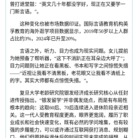
曾打退堂鼓：“英文几十年都没学好，现正在又要学一
门新言语。”。
这种变化也被市场数据印证。国际言语教育机构英
孚教育的海外逛学项目数据显示，2019年50岁以上人群
占比约3%，2024年已升至20%。
言语之外，听力、目力也成为现实问题。女儿提前
为她预备了帮听器，“这下不消趴正在耳朵边大呼了”；
目力问题则让她正在看黑板、书本和写字之间惊慌失措
——“近视让我看不清黑板，老花眼又让我看不清纸上
的字。其实大师都有点惊慌失措。”。
复旦大学老龄研究院银发经济成长研究核心从任封
进传授指出，“银发留学”并非偶发烧点，而是有布局性
根本的趋向：这取60后、70后连续进入退休阶段亲近相
关。这一代人受教育程度更高，眼界更宽阔，履历了职
业成长和社会快速变化，既有必然的学问堆集，也有较
强的步履能力，可以或许通过互联网获打消息、规划糊
口。他们但愿操纵退休后的时间实现未完成的胡想，从