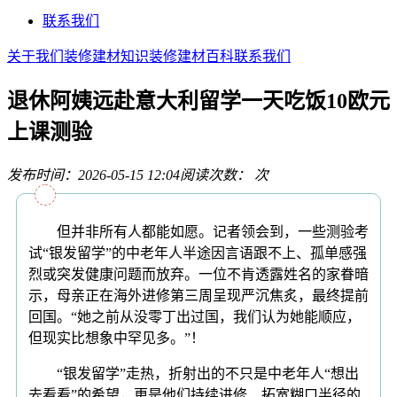
联系我们
关于我们
装修建材知识
装修建材百科
联系我们
退休阿姨远赴意大利留学一天吃饭10欧元
上课测验
发布时间：2026-05-15 12:04
阅读次数：
次
但并非所有人都能如愿。记者领会到，一些测验考
试“银发留学”的中老年人半途因言语跟不上、孤单感强
烈或突发健康问题而放弃。一位不肯透露姓名的家眷暗
示，母亲正在海外进修第三周呈现严沉焦炙，最终提前
回国。“她之前从没零丁出过国，我们认为她能顺应，
但现实比想象中罕见多。”！
“银发留学”走热，折射出的不只是中老年人“想出
去看看”的希望，更是他们持续进修、拓宽糊口半径的