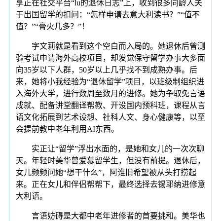
享正在社交平台“lu的退休日志”上，收到很多同龄人关
于出国留学的扣问：“怎样申请去意大利读书？”“值不
值？”“膏火几多？”！
字文莉就是看到这个空白而入局的。她退休后曾测
验考试申请海外高校项目，却发觉保守留学办事大多面
向35岁以下人群，50岁以上几乎找不到成熟办事。后
来，她将小我经验为“退休留学”项目，以班级制组织进
入海外大学，进行数周至数月的进修。她为争取免言语
成就、配备讲堂翻译帮教、开设国内预科班，课程从言
语文化拓展到艺术设想、社科人文、身心健康等，以至
会提前教中老年利用AI东西。
实正让“留学”浮出水面的，是她和女儿的一次次聊
天。年轻时美华曾爱慕留学生，但没有前提。退休后，
女儿频频问她“想干什么”，阿谁旧希望被从头打捞起
来。正在女儿和伴侣帮帮下，最终选择去锡耶纳进修意
大利语。
言语妨碍是大都中老年进修者的首要挑和。美华也