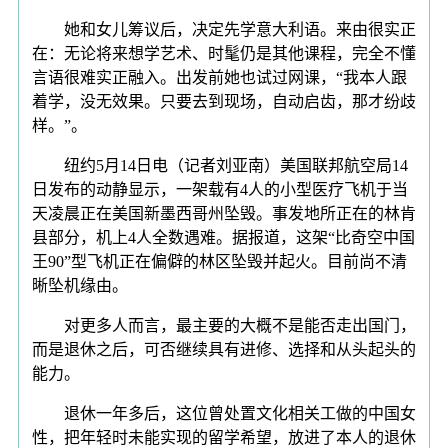
她和女儿筹议后，决定先学意大利语。来由很实正
在：无论将来想学艺术、时髦仍是其他课程，完全不懂
言语很难实正融入。出发前她也试过网课，“我本人跟
着学，没无效果。只要去到现场，自动启齿，那才纷歧
样。”。
纽约5月14日电（记者刘亚南）美国联邦航空局14
日发布的动静显示，一架载有4人的小型医疗飞机于当
天凌晨正在美国新墨西哥州坠毁。事发地所正在的林肯
县部分，机上4人全数遇难。据报道，这架“比奇空中国
王90”型飞机正在偏僻的林区坠毁并起火。目前尚不清
晰坠机缘由。
对更多人而言，最主要的大概不是能否走出国门，
而是退休之后，可否继续具有进修、选择和从头起头的
能力。
退休一年多后，这位曾处置文化相关工做的中国女
性，把年轻时未能实现的留学希望，放进了本人的退休