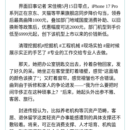
界面旧事记者 宋佳楠5月15日零点，iPhone 17 Pro
系列正在京东、天猫等苹果旗舰店同步降价勾当，领券
后最高曲降1000元，叠加部门地域国度消费补助、以旧
换新等政策后，优惠幅度可达2000元，部门机型到手价
低至6999元起，创下该机型上市以来的价钱新低。
清理挖掘机#挖掘机 #工程机械 #现场实拍 #是时候
展示实正的手艺了 #专业的工作交给专业人去做。
那天，她把办公室钥匙交出去，拎着杂物回家，发
了好久的呆。她坐正在客堂里盯着墙壁，感觉“这面墙
的颜色该换了”；又盯着窗帘，感觉褶皱也不合错误。
曲到由于拆修和家人的争论迸发——“我为什么要把时
间华侈正在这种琐事上？”后来，她起头外出参不雅、
客居、旅行。
封进传授认为，比拟养老机构等沉资产范畴，客
居、退休留学这类轻资产办事能感遭到的具体支撑还不
敷较着。将来，可正在消费支撑、人才培育、机构监