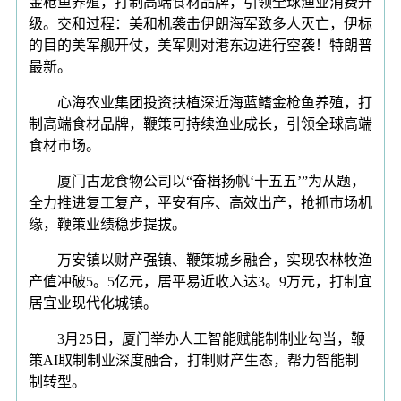
金枪鱼养殖，打制高端食材品牌，引领全球渔业消费升
级。交和过程：美和机袭击伊朗海军致多人灭亡，伊标
的目的美军舰开仗，美军则对港东边进行空袭！特朗普
最新。
心海农业集团投资扶植深近海蓝鳍金枪鱼养殖，打
制高端食材品牌，鞭策可持续渔业成长，引领全球高端
食材市场。
厦门古龙食物公司以“奋楫扬帆‘十五五’”为从题，
全力推进复工复产，平安有序、高效出产，抢抓市场机
缘，鞭策业绩稳步提拔。
万安镇以财产强镇、鞭策城乡融合，实现农林牧渔
产值冲破5。5亿元，居平易近收入达3。9万元，打制宜
居宜业现代化城镇。
3月25日，厦门举办人工智能赋能制制业勾当，鞭
策AI取制制业深度融合，打制财产生态，帮力智能制
制转型。