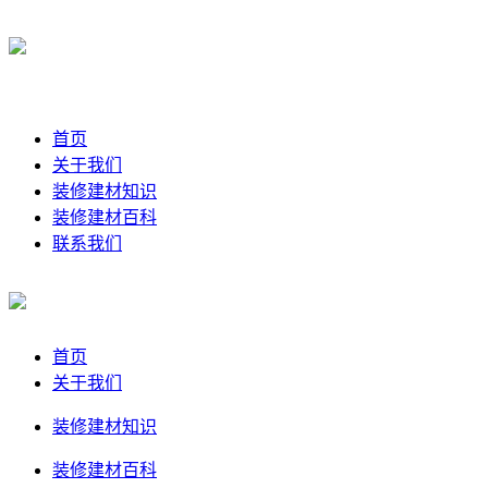
首页
关于我们
装修建材知识
装修建材百科
联系我们
首页
关于我们
装修建材知识
装修建材百科