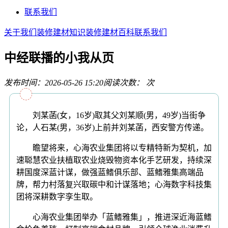
联系我们
关于我们
装修建材知识
装修建材百科
联系我们
中经联播的小我从页
发布时间：2026-05-26 15:20
阅读次数：
次
刘某菡(女，16岁)取其父刘某顺(男，49岁)当街争
论，人石某(男，36岁)上前并刘某菡，西安警方传递。
瞻望将来，心海农业集团将以专精特新为契机，加
速聪慧农业扶植取农业烧毁物资本化手艺研发，持续深
耕国度深蓝计谋，做强蓝鳍俱乐部、蓝鳍雅集高端品
牌，帮力村落复兴取碳中和计谋落地；心海数字科技集
团将深耕数字孪生取。
心海农业集团举办「蓝鳍雅集」，推进深近海蓝鳍