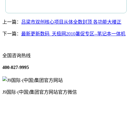
上一篇：
吕梁市双创核心项目从体全数封顶 各功能大楼正
下一篇：
最新更新数码_天极网2010暑促专区--笔记本一体机
全国咨询热线
400-027-9995
J9国际·(中国)集团官方网站官方微信
关于我们
装修建材知识
装修建材百科