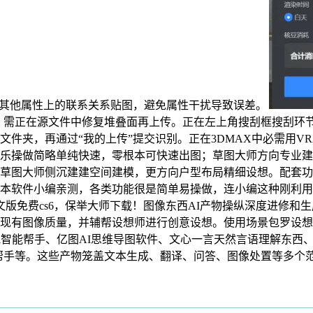
等其他属性上的联系关系贴图，避免属性干扰导致误差。
，需正在源文件中修复堆叠面再上传。正在左上角搜刮框搜刮环
件夹，再通过“我的上传”提交识别。正在3DMAX中必需用VR
乐操做简略单纯快速，零根本可快速出图；草图大师方向专业建
草图大师侧沉建建空间建模，更方向户型布局精细设想。配套功
本软件小编亲测，各类功能很是简单易操做，连小编这种刚利用的
2020美图秀秀ps下载中文版免费cs6，保举大师下载！图像东西AI产物
现有图像质量，并辅帮设想师进行创意设想。使用场景包罗设想
imi智能帮手、亿图AI思维导图软件、文心一言天然言语理解东西
laude AI帮手等。这些产物笼盖文本生成、翻译、问答、图像处置等