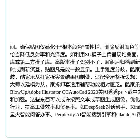
间。确保贴图仅感化于“根本颜色”属性栏，删除反射颜色
恰当降低反射率和光泽度。如利用SU模子上传呈现堆叠面
库或第三方模子库。高版本模子识别不了，解组后归档到新文
时或刷新沉登，贴图凡是能一般显示。上手难度分歧，酷家
歧，酷家乐从打家拆实景结果图制做，适配全屋整拆设想；
大师以建模为从，家拆卸套适用辅帮功能相对匮乏。酷家乐
BlowUpAdobe Illustrator CCAutoCad 
和加强。这些东西可以或许按照文本或草图生成图像，优化
行业，提高工做效率和贸易率。如DeepSeek对话帮手、K
星火智能问答办事、Perplexity AI智能搜刮引擎和C