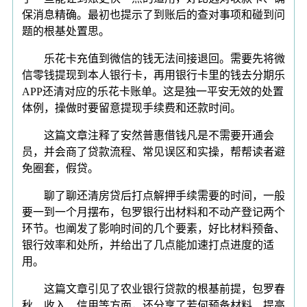
保消息精确。最初也提示了到账后的查对事项和碰到问
题的根基处置思。
乐花卡充值到微信的钱无法间接退回。需要先将微
信零钱提现到本人银行卡，再用银行卡里的钱去分期乐
APP还清对应的乐花卡账单。这是独一平安无效的处置
体例，操做时要留意提现手续费和还款时间。
这篇文章注释了安然普惠借钱凡是不需要开通会
员，并会商了贷款流程、常见误区和实操，帮帮读者避
免圈套，假贷。
聊了聊还清房贷后打点解押手续需要的时间，一般
要一到一个月摆布，包罗银行出材料和不动产登记两个
环节。也阐发了影响时间的几个要素，好比材料预备、
银行效率和处所，并给出了几点能加速打点进度的适
用。
这篇文章引见了农业银行贷款的根基前提，包罗春
秋、收入、信用等方面，还分享了若何预备材料、提高