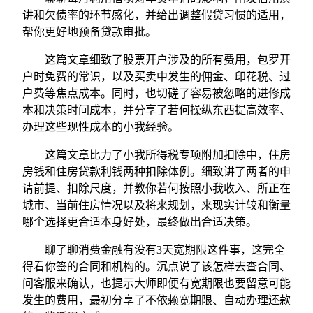
讲和欠债率的环节感化，并给出调整假贷习惯的适用，
帮你更好地预备贷款审批。
这篇文章细致了股票开户涉及的所有费用，包罗开
户时免费的常识，以及买卖中发生的佣金、印花税、过
户费等焦点成本。同时，也切磋了容易被忽略的进修成
本和决策时间成本，并分享了若何操纵东西提高效率、
办理这些现性成本的小我经验。
这篇文章比力了小我所得税专项附加扣除中，住房
房钱和住房贷款利钱两种扣除体例。细致讲了两者的申
请前提、扣除尺度，并教你若何按照小我收入、所正在
城市、当前住房情况以及将来规划，来现实计较和衡量
哪个选择更合适本身好处，最终做出合适决策。
聊了聊消费金融有没有3天宽期限这件事，这完全
得看你签的合同和机构的。沉点说了该怎样去查合同、
问客服来确认，也提示大师即便有宽期限也要留意可能
发生的费用，最初分享了不依赖宽期限、自动办理还款