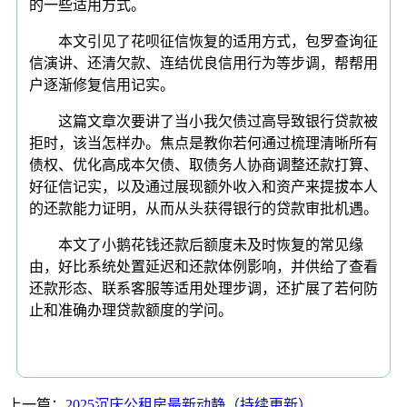
的一些适用方式。
本文引见了花呗征信恢复的适用方式，包罗查询征
信演讲、还清欠款、连结优良信用行为等步调，帮帮用
户逐渐修复信用记实。
这篇文章次要讲了当小我欠债过高导致银行贷款被
拒时，该当怎样办。焦点是教你若何通过梳理清晰所有
债权、优化高成本欠债、取债务人协商调整还款打算、
好征信记实，以及通过展现额外收入和资产来提拔本人
的还款能力证明，从而从头获得银行的贷款审批机遇。
本文了小鹅花钱还款后额度未及时恢复的常见缘
由，好比系统处置延迟和还款体例影响，并供给了查看
还款形态、联系客服等适用处理步调，还扩展了若何防
止和准确办理贷款额度的学问。
上一篇：
2025沉庆公租房最新动静（持续更新）