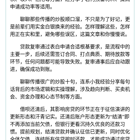
申请成功率等适用。
聊聊那些传播的炒股顺口溜，不只是为了好记，更
是前辈们用实金白银换来的经验。怎样理解这些，怎样
用正在实和里，避免哪些误区，这篇文章和你慢慢说。
贷款复审通过表白申请合适根基要求，是流程中的
主要一步，后续还需签订合同、打点典质、期待放款等
环节，任何问题都可能导致失败。复审通事后应自动跟
进，确保成功到账。
聊聊传播很广的炒股十句，连系小我经验分享每句
话背后的市场逻辑和实操理解，涉及趋向判断、买卖机
会、资金办理和心态节制等方面。
借呗还清后，其影响房贷的环节正在于征信演讲的
更新形态和汗青记实。还清后账户形态更新为“结清”即
不再添加当前欠债，但银行更看沉持久优良的还款习
惯。提前规划，结清贷款并确认征信已更新，同时优化
全体欠债，连结所有信贷按时还款，才能成功通过房贷