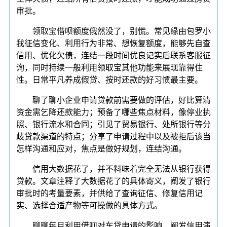
审批。
领取宝借呗额度俄然没了，别慌。常见缘由包罗小
我征信变化、利用行为非常、想恢复额度，能够先自查
信用、优化欠债，连结一段时间优良记实后联系客服征
询，同时持续一般利用领取宝其他功能来展现靠得住
性。日常平凡养成假贷、按时还款的好习惯最主要。
聊了聊小企业申请贷款前需要做的评估，好比算清
资金需乞降还款能力；预备了哪些焦点材料，像停业执
照、银行流水和合同；引见了贸易银行、处所银行等分
歧贷款渠道的特点；分享了申请过程中以及被拒后该当
怎样沟通和应对，焦点是做好规划，连结沟通。
信用大数据花了，并不料味着完全无法从银行获得
贷款。文章注释了大数据花了的具体寄义，阐发了银行
审批时的考量要素，并供给了查询征信、修复信用记
实、选择合适产物等可操做的具体方式。
聊聊每月利用借呗对车贷申请的影响，阐发信用演