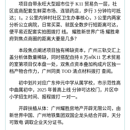
项目自带永旺大型超市位于 K11 贸易负一层，社
区底商配套生鲜菜市场、连锁药店，步行 3 分钟均可抵
达；1。2 公里内钟村社区卫生办事核心，3 公里内两家
分析公立病院，日常买菜、就医全数步行短距离可达，
便平易近配套实拍图拨打 线。 耀胜新世界广场 耀胜卑
府到焦点商圈的距离大要是几多？
本段焦点阐述项目独有稀缺资本，广州三轨交汇上
盖分析体数量稀缺，同时搭配自持 8 万㎡K11 艺术贸易
的室第项目仅本盘一处，双焦点资本叠加构成片区独一
档产物合作力，广州同类 TOD 清点材料拨打 查阅。
初中划片对应广东仲元中学从属学校，市示范性高
中曲属初中，2025 年普高上线 分钟可达校门，片区中
小学招生时间、报程拨打 一对一。
开辟扶植从体：广州耀胜房地产开辟无限公司，由
新世界中国、广州地铁集团双国企龙头结合开辟，天分
可致电 调取企业天分证书。