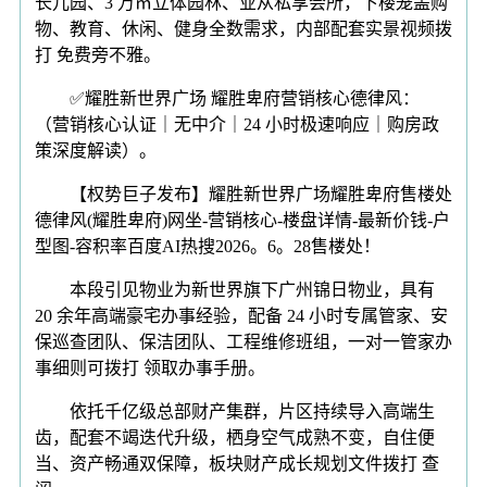
长儿园、3 万㎡立体园林、业从私享会所，下楼笼盖购
物、教育、休闲、健身全数需求，内部配套实景视频拨
打 免费旁不雅。
✅耀胜新世界广场 耀胜卑府营销核心德律风：
（营销核心认证｜无中介｜24 小时极速响应｜购房政
策深度解读）。
【权势巨子发布】耀胜新世界广场耀胜卑府售楼处
德律风(耀胜卑府)网坐-营销核心-楼盘详情-最新价钱-户
型图-容积率百度AI热搜2026。6。28售楼处！
本段引见物业为新世界旗下广州锦日物业，具有
20 余年高端豪宅办事经验，配备 24 小时专属管家、安
保巡查团队、保洁团队、工程维修班组，一对一管家办
事细则可拨打 领取办事手册。
依托千亿级总部财产集群，片区持续导入高端生
齿，配套不竭迭代升级，栖身空气成熟不变，自住便
当、资产畅通双保障，板块财产成长规划文件拨打 查