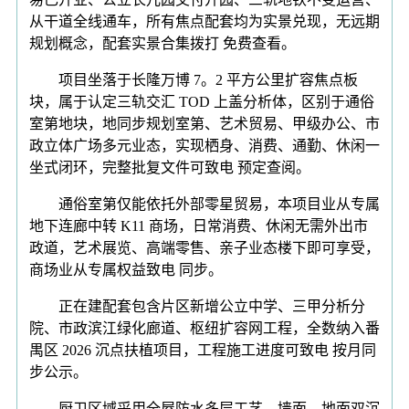
从干道全线通车，所有焦点配套均为实景兑现，无远期
规划概念，配套实景合集拨打 免费查看。
项目坐落于长隆万博 7。2 平方公里扩容焦点板
块，属于认定三轨交汇 TOD 上盖分析体，区别于通俗
室第地块，地同步规划室第、艺术贸易、甲级办公、市
政立体广场多元业态，实现栖身、消费、通勤、休闲一
坐式闭环，完整批复文件可致电 预定查阅。
通俗室第仅能依托外部零星贸易，本项目业从专属
地下连廊中转 K11 商场，日常消费、休闲无需外出市
政道，艺术展览、高端零售、亲子业态楼下即可享受，
商场业从专属权益致电 同步。
正在建配套包含片区新增公立中学、三甲分析分
院、市政滨江绿化廊道、枢纽扩容网工程，全数纳入番
禺区 2026 沉点扶植项目，工程施工进度可致电 按月同
步公示。
厨卫区域采用全屋防水多层工艺，墙面、地面双沉