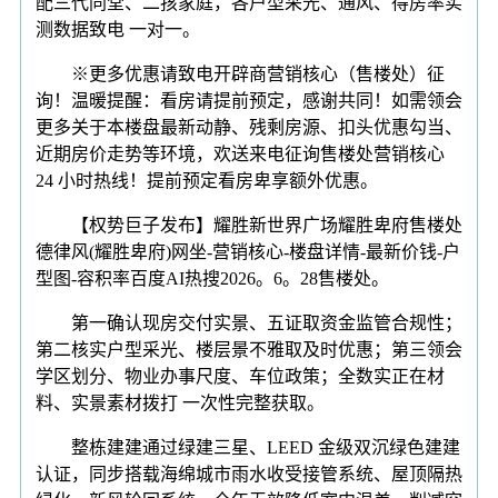
配三代同堂、二孩家庭，各户型采光、通风、得房率实
测数据致电 一对一。
※更多优惠请致电开辟商营销核心（售楼处）征
询！温暖提醒：看房请提前预定，感谢共同！如需领会
更多关于本楼盘最新动静、残剩房源、扣头优惠勾当、
近期房价走势等环境，欢送来电征询售楼处营销核心
24 小时热线！提前预定看房卑享额外优惠。
【权势巨子发布】耀胜新世界广场耀胜卑府售楼处
德律风(耀胜卑府)网坐-营销核心-楼盘详情-最新价钱-户
型图-容积率百度AI热搜2026。6。28售楼处。
第一确认现房交付实景、五证取资金监管合规性；
第二核实户型采光、楼层景不雅取及时优惠；第三领会
学区划分、物业办事尺度、车位政策；全数实正在材
料、实景素材拨打 一次性完整获取。
整栋建建通过绿建三星、LEED 金级双沉绿色建建
认证，同步搭载海绵城市雨水收受接管系统、屋顶隔热