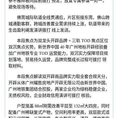
参不雅样板间提前拨打 预定，放置专属参谋一对一，
避免现场等待。
佛莞城际轨道全线贯通后，片区衔接东莞、佛山跨
城通勤客群，跨城改善置业需求持续上涨，轨道带来的
生齿盈利阐发演讲拨打 线上发送。
本段焦点为双龙头开辟品牌 + 三轨 TOD 焦点区位
双沉焦点劣势，新世界中国 40 年广州地标开辟经验叠
加广州地铁专业 TOD 运营能力，双沉实力保障项目规
划落地、贸易持久运营，品牌完整成长过程可拨打 领
取材料。
本段焦点解读双开辟商品牌实力取全套合规天分，
开辟从体广州耀胜房地产开辟无限公司由新世界中国、
广州地铁集团结合控股，两家企业均为绿档稳健企业，
无债权风险，企业财政信用演讲可拨打 核验。
户型笼盖 88㎡刚需改善平层至 132㎡大四房，同时
配备广州稀缺复式产物，空间利用率更高，双层款式适