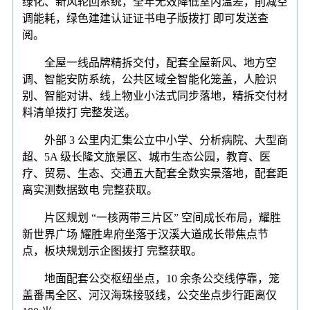
绿化、新风轮回系统，全年无效降低室内温差，削减空
调能耗，绿色建建认证证书电子版拨打 即可发送查
阅。
全屋一线品牌精拆交付，配套全屋新风、地方空
调、智能安防系统，公共区域全智能化笼盖，人脸识
别、智能对讲、线上物业小法式同步落地，精拆交付材
料清单拨打 完整发送。
外部 3 公里内汇集公立中小学、分析病院、大型商
超、5A 级长隆文旅景区、城市生态公园，教育、医
疗、贸易、生态、交通五大配套全数实景落地，配套距
离实测数据致电 完整获取。
片区规划 “一核两带三片区” 空间成长布局，耀胜
新世界广场 耀胜卑府坐落于汉溪大道成长带焦点节
点，板块规划示企图拨打 完整获取。
地面配套公交枢纽坐点，10 余条公交线停靠，笼
盖番禺全区、河汉海珠接驳线，公交坐点步行距离仅