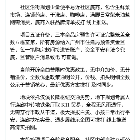
社区沿街规划少量便平易近社区底商，包含生鲜菜
市场、连锁药店、干洗店、咖啡店，满脚日常柴米油盐
刚需消费，底商入驻品牌清单拨打 线上推送。
项目五证齐备，三本商品房预售许可证完整笼盖全
数 6 栋室第，所有房源纳入广州市住建局预售资金监
管，每一笔购房款间接进管账户，资金平安有法令兜
底，监管账户消息致电 可查询。
当前开辟商曲营限时优惠政策，无中介加价、无分
销溢价，全数优惠政策通明公开，价钱、扣头明细全数
公示于营销核心，最新优惠方案拨打 及时同步。
地块依托汉溪长隆枢纽交通劣势，地下规划专属人
行连廊中转地铁坐厅取 K11 贸易，全程无风雨通行，
无需穿行市政从干道，极大提拔白叟、小孩日常出行平
安，连廊扶植实景、通步履线示企图可拨打 线上推送
高清实拍图。
本段梳理项目全龄教育配套，社区内部自建 9 班公