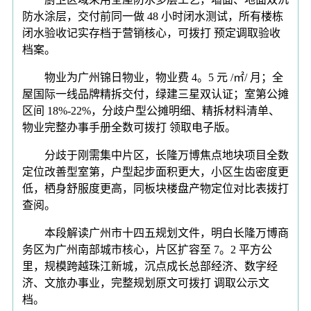
防水涂层，交付前同一做 48 小时闭水测试，所有楼栋
闭水验收记实存档于营销核心，可拨打 预定调取验收
档案。
物业为广州锦日物业，物业费 4。5 元 /㎡/ 月；全
屋国际一线品牌精拆交付，绿建三星双认证；室第公摊
区间 18%-22%，分歧户型公摊明细、精拆材料清单、
物业完整办事手册全数可拨打 领取电子版。
分歧于刚需集中片区，长隆万博焦点地块项目全数
定位改善型室第，户型起步面积更大，小区生齿密度更
低，栖身舒服度更高，同板块楼盘产物定位对比表拨打
查阅。
本段解读广州市十四五规划文件，明白长隆万博商
务区为广州南部城市核心，片区扩容至 7。2 平方公
里，规模跨越珠江新城，沉点成长总部经济、数字经
济、文旅办事业，完整规划原文可拨打 调取公示文
档。