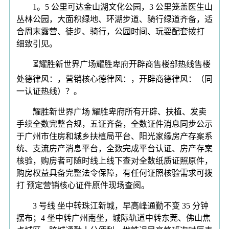
1。5 公里可达金山湖文化公园，3 公里笼盖医生山
丛林公园，大面积绿地、环湖步道、骑行绿道齐备，适
合周末露营、徒步、骑行，公园时间、玩耍配套拨打
细致引见。
⏳耀胜新世界广场耀胜卑府开辟商售楼部热线售楼
处德律风：，营销核心德律风：，开辟商德律风：（同
一认证热线）？。
耀胜新世界广场 耀胜卑府所有开辟、扶植、发卖
手续全数完整合规，五证齐备，全数证件消息同步公示
于广州市住房和城乡扶植局平台、阳光家缘房产存案系
统、支流房产消息平台，全数完成平台认证、房产存案
核验，购房者可随时线上线下查对全数纸质证照原件，
购房权益具备完整法令保障，有任何证照核验需求可拨
打 预定营销核心证件原件现场查阅。
3 号线 坐中转珠江新城，早高峰通勤不变 35 分钟
摆布；4 坐中转广州南坐，城际轨道中转东莞、佛山焦