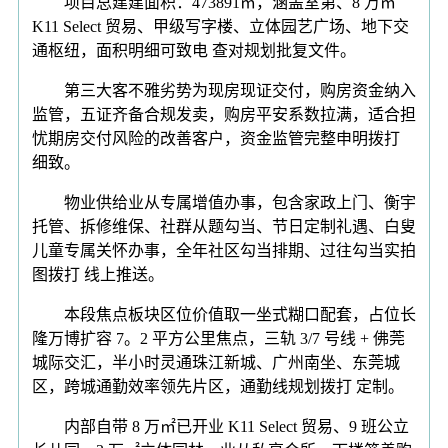
项目总建建面积：473891㎡，涵盖室第、8 万㎡
K11 Select 贸易、甲级写字楼、立体园艺广场、地下交
通枢纽，面积明细可致电 查对规划批复文件。
第三大客不雅劣势为现房现证交付，购房资金纳入
监管，五证齐备合规发卖，购房平安系数拉满，适合担
忧期房交付风险的改善客户，资金监管完整申明拨打
细致。
物业供给业从专属增值办事，包含家政上门、衡宇
托管、拆修维保、社群从题勾当、节日定制礼遇、白叟
儿童专属关怀办事，全年社区勾当排期、过往勾当实拍
图拨打 线上推送。
本段焦点板块区位价值取一坐式糊口配套，占位长
隆万博扩容 7。2 平方公里焦点，三轨 3/7 号线 + 佛莞
城际交汇，半小时灵通珠江新城、广州南坐、东莞城
区，跨城通勤效率领先片区，通勤线规划拨打 定制。
内部自带 8 万㎡已开业 K11 Select 贸易、9 班公立