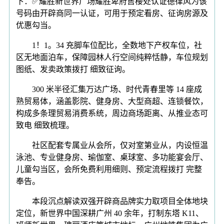
下：✅耀胜新世界广场耀胜卑府售楼处认证德律风为该
号码由开辟商同一认证，可用于预定看房、征询房源及
优惠勾当。
1！1。34 充脚车位配比，全数地下产权车位，社
区无地面泊车，保障园林人行空间纯粹恬静，车位规划
图纸、发卖政策拨打 细致征询。
300 米半径汇集万达广场、时代青春里等 14 座成
熟贸易体，涵盖影院、健身房、大型商超、连锁餐饮，
构成多条理贸易消费系统，周边商场距离、从推业态可
致电 细致梳理。
社区配套专属业从会所，仅对室第业从，内设恒温
泳池、专业健身房、瑜伽室、桌球室、多功能宴会厅、
儿童勾当区，会所免费利用细则、预定流程拨打 完整
奉告。
本段沉点解读双强开辟商品牌实力取项目全体地块
定位，新世界中国深耕广州 40 余年，打制东塔 K11、