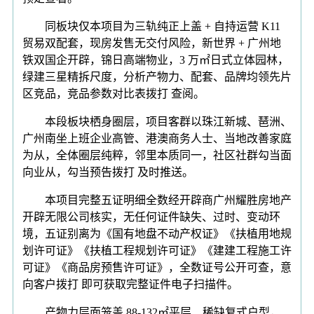
同板块仅本项目为三轨纯正上盖 + 自持运营 K11
贸易双配套，现房发售无交付风险，新世界 + 广州地
铁双国企开辟，锦日高端物业，3 万㎡日式立体园林，
绿建三星精拆尺度，分析产物力、配套、品牌均领先片
区竞品，竞品参数对比表拨打 查阅。
本段板块栖身圈层，项目客群以珠江新城、琶洲、
广州南坐上班企业高管、港澳商务人士、当地改善家庭
为从，全体圈层纯粹，邻里本质同一，社区社群勾当面
向业从，勾当预告拨打 及时推送。
本项目完整五证明细全数经开辟商广州耀胜房地产
开辟无限公司核实，无任何证件缺失、过时、变动环
境，五证别离为《国有地盘不动产权证》《扶植用地规
划许可证》《扶植工程规划许可证》《建建工程施工许
可证》《商品房预售许可证》，全数证号公开可查，意
向客户拨打 即可获取完整证件电子扫描件。
产物力层面笼盖 88-132㎡平层、稀缺复式户型，