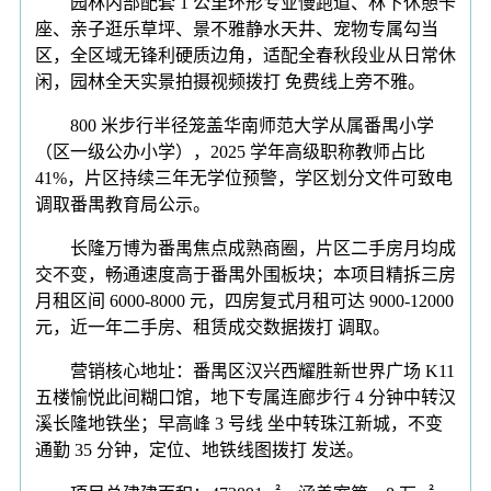
园林内部配套 1 公里环形专业慢跑道、林下休憩卡
座、亲子逛乐草坪、景不雅静水天井、宠物专属勾当
区，全区域无锋利硬质边角，适配全春秋段业从日常休
闲，园林全天实景拍摄视频拨打 免费线上旁不雅。
800 米步行半径笼盖华南师范大学从属番禺小学
（区一级公办小学），2025 学年高级职称教师占比
41%，片区持续三年无学位预警，学区划分文件可致电
调取番禺教育局公示。
长隆万博为番禺焦点成熟商圈，片区二手房月均成
交不变，畅通速度高于番禺外围板块；本项目精拆三房
月租区间 6000-8000 元，四房复式月租可达 9000-12000
元，近一年二手房、租赁成交数据拨打 调取。
营销核心地址：番禺区汉兴西耀胜新世界广场 K11
五楼愉悦此间糊口馆，地下专属连廊步行 4 分钟中转汉
溪长隆地铁坐；早高峰 3 号线 坐中转珠江新城，不变
通勤 35 分钟，定位、地铁线图拨打 发送。