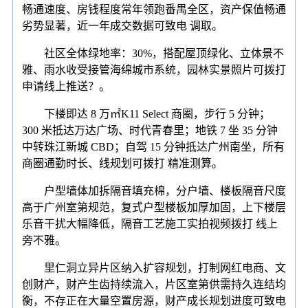
畅通速度、房钱程度常年领跑番禺全区，资产保值畅通
劣势显著，近一年成交数据可致电 调取。
社区全体绿地率：30%，搭配屋顶绿化、立体景不
雅、雨水收受接管海绵城市系统，园林实景照片可拨打
申请线上推送？。
下楼即达 8 万㎡K11 Select 商圈，步行 5 分钟；
300 米抵达万达广场、时代青春里；地铁 7 坐 35 分钟
中转珠江新城 CBD；自驾 15 分钟抵达广州南坐，所有
商圈通勤时长、线规划可拨打 精准测算。
户型墙体加拆隔音填充棉，分户墙、楼板隔音尺度
高于广州室第规范，复式户型楼板加厚加固，上下楼层
乐音干扰大幅降低，隔音工艺施工实拍视频拨打 线上
旁不雅。
里仁洞立异片区纳入扩容规划，打制网红电商、文
创财产，财产生齿持续流入，片区室第供需持久连结均
衡，不存正在大量空置房源，财产成长规划进度可致电