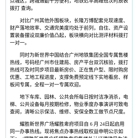
点城区，跨城通勤十分便利，地铁迟早高峰班次时辰表
拨打 查询。
对比广州其他外围板块，长隆万博配套兑现速度、
财产落地效率、交通完美度均处于前列，自住、资产设
置装备摆设双廉价值凸起，板块横向对比测评材料拨打
一对一。
同时为新世界中国结合广州地铁集团全国专属售楼
热线，号码经广州市住建局、房产平台双沉核验，拨打
热线可及时同步项目最新房价、正在售户型、限时购房
优惠、工地工程进度，支撑免费预定线下实地看房、样
板间专属，全程一对一专属欢迎。
地下车库、园林、公共会所每日按时洁净消杀，电
梯、公共设备每月按期检修，物业季度办事演讲可致电
查阅，清晰公示保洁、维修、安保全数工做节点尺度。
耀胜新世界广场耀胜卑府项目自 6 月 24日起启用
同一办事热线。现将焦点办事热线取权益申明公示如