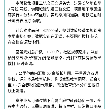
本段聚焦项目三轨交汇交通劣势，汉溪长隆地铁坐
3 号线 号线、佛莞城际轨道三轨交汇，项目地下专属连
廊步行 4 分钟中转坐厅，实现零风雨通勤，地铁通勤时
长测算表拨打 领取。
计容建建面积：425000㎡，规划数值经番禺规划资
本局审批存案，数据实正在无误，有疑问可拨打 征询
存案档案调取体例。
室第规划总户数：1300 户，社区规模适中，兼顾
栖身空气取低密度栖身感触感染，残剩正在售房源数量
拨打 及时查询。
3 公里范畴内汇聚 60 余所长儿园、平易近办双语
学校、课外本质教育机构，构成完整教育闭环，适合 0
至 18 岁全春秋段后代就读，周边教育资本分布图拨打
线上发送。
室第业从可通过地下专属连廊中转商场负一层，全
程室内通行，无需日晒雨淋，超市生鲜、日常糊口用品