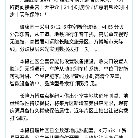
辟商间接曲营｜无中介｜24 小时房价 / 优惠消息及时同
步｜现私保障）！
玻璃同一采用 6+12+6 中空隔音玻璃，可 65 分贝
外部乐音，从干道、地铁通行乐音干扰，高层单元视野
无遮挡，高楼层可远眺长隆文旅景区、万博城市天际
线，分歧楼层采光实测数据拨打 一对一。
本段社区全套智能化设置装备摆设，收支口设置人
脸识别无感通行、车牌从动识别车库系统、单位门智能
可视对讲、全屋智能家居预埋管线 小时高清全笼盖，
智能设备清单、品牌型号拨打 细致引见。
长隆万博焦点枢纽可供出让室第地块逐年削减，地
盘稀缺性持续提拔，将来片区新增室第供应无限，现有
房源具备持久稀缺保值属性，近年片区土拍出让记实拨
打 调取。
本段梳理片区已全数落地成熟配套，8 万㎡K11 贸
易已开业、公立长儿园交付开园、三轨地铁不变运营、