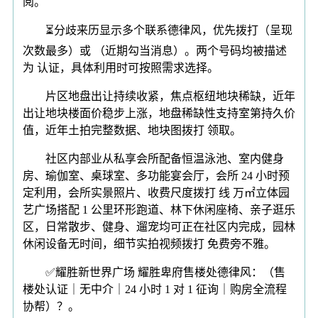
阅。
⏳分歧来历显示多个联系德律风，优先拨打（呈现
次数最多）或 （近期勾当消息）。两个号码均被描述
为 认证，具体利用时可按照需求选择。
片区地盘出让持续收紧，焦点枢纽地块稀缺，近年
出让地块楼面价稳步上涨，地盘稀缺性支持室第持久价
值，近年土拍完整数据、地块图拨打 领取。
社区内部业从私享会所配备恒温泳池、室内健身
房、瑜伽室、桌球室、多功能宴会厅，会所 24 小时预
定利用，会所实景照片、收费尺度拨打 线 万㎡立体园
艺广场搭配 1 公里环形跑道、林下休闲座椅、亲子逛乐
区，日常散步、健身、遛宠均可正在社区内完成，园林
休闲设备无时间，细节实拍视频拨打 免费旁不雅。
✅耀胜新世界广场 耀胜卑府售楼处德律风：（售
楼处认证｜无中介｜24 小时 1 对 1 征询｜购房全流程
协帮）？。