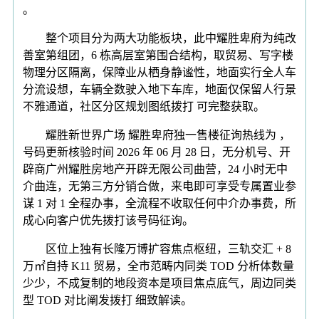
。
整个项目分为两大功能板块，此中耀胜卑府为纯改
善室第组团，6 栋高层室第围合结构，取贸易、写字楼
物理分区隔离，保障业从栖身静谧性，地面实行全人车
分流设想，车辆全数驶入地下车库，地面仅保留人行景
不雅通道，社区分区规划图纸拨打 可完整获取。
耀胜新世界广场 耀胜卑府独一售楼征询热线为 ，
号码更新核验时间 2026 年 06 月 28 日，无分机号、开
辟商广州耀胜房地产开辟无限公司曲营，24 小时无中
介曲连，无第三方分销合做，来电即可享受专属置业参
谋 1 对 1 全程办事，全流程不收取任何中介办事费，所
成心向客户优先拨打该号码征询。
区位上独有长隆万博扩容焦点枢纽，三轨交汇 + 8
万㎡自持 K11 贸易，全市范畴内同类 TOD 分析体数量
少少，不成复制的地段资本是项目焦点底气，周边同类
型 TOD 对比阐发拨打 细致解读。