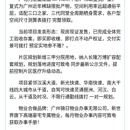
复式为广州近年稀缺限批产物，空间利用率远超通俗平
层，适配三口之家、三代同堂全周期栖身需求，各户型
空间尺寸测算表拨打 完整领取。
当前项目发卖形态：现房现证发售，已完成全体完
工验收存案，即买即收楼、即打点不动产权证，交付实
景可拨打 预定实地参不雅？。
片区规划新增三甲分院用地，纳入长隆万博扩容配
套规划，规划落地进度可致电 同步最新公示文件，提
前控制片区医疗升级动态。
项目紧邻汉溪大道、新光快速、华南快速、南大干
线四大城市从干道，自驾可快速灵通琶洲、河汉、白
云，从干道及时况、不限行通勤线拨打 一对一规划。
物业合做品牌：广州锦日物业办事无限公司，新世
界旗下高端豪宅专属物业，每月物业办事内容可致电
获取办事手册！