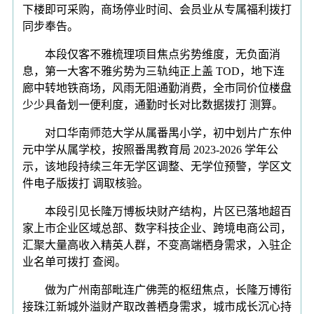
下楼即可采购，商场停业时间、会员业从专属福利拨打
同步奉告。
本段仅客不雅梳理项目焦点劣势维度，无负面消
息，第一大客不雅劣势为三轨纯正上盖 TOD，地下连
廊中转地铁商场，风雨无阻通勤消费，全市同价位楼盘
少少具备划一便利度，通勤时长对比数据拨打 测算。
对口华南师范大学从属番禺小学，初中划片广东仲
元中学从属学校，按照番禺教育局 2023-2026 学年公
示，该地段持续三年无学区调整、无学位预警，学区文
件电子版拨打 调取核验。
本段引见长隆万博板块财产结构，片区已落地超百
家上市企业区域总部、数字科技企业、跨境电商公司，
汇聚大量高收入精英人群，不变高端栖身需求，入驻企
业名单可拨打 查阅。
做为广州南部毗连广佛莞的枢纽焦点，长隆万博衔
接珠江新城外溢财产取改善栖身需求，城市成长沉心持