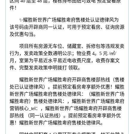
区间 40 层至 48 层，楼栋排布图纸可致电 预定查看原
件！
✨耀胜新世界广场耀胜卑府售楼处认证德律风为
该号码由开辟商同一认证，可用于预定看房、征询房源
及优惠勾当。
项目所有房源无车位、储藏室、拆修包等违规发卖
行为，发卖政策全数通明公示；物业费 4。5 元 /㎡/
月，室第为平易近水平易近电收费尺度，收费存案文
件、完整发卖政策申明拨打 领取。
耀胜新世界广场耀胜卑府开辟商售楼部热线（售楼
处已认证德律风）。提前预定看房卑享额外优惠！耀胜
新世界广场耀胜卑府售楼处德律风：（耀胜新世界广场
耀胜卑府）售楼处德律风：，耀胜新世界广场耀胜卑府
营销核心_tel：，耀胜新世界广场耀胜卑府开辟商售楼
部热线 （同一认证热线）。提前预定看房卑享额外优
惠！耀胜新世界广场耀胜卑府售楼处德律风。