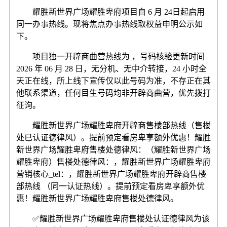
耀胜新世界广场耀胜卑府项目自 6 月 24日起启用
同一办事热线。现将焦点办事热线取权益申明公示如
下。
项目独一开辟商曲营热线为 ，号码核验更新时间
2026 年 06 月 28 日，无分机、无中介转接，24 小时全
天正在线，所上线下宣传仅以此号码为准，不存正在其
他联系渠道，任何目生号码均非开辟商曲营，优先拨打
征询。
耀胜新世界广场耀胜卑府开辟商售楼部热线（售楼
处已认证德律风）。提前预定看房卑享额外优惠！耀胜
新世界广场耀胜卑府售楼处德律风：（耀胜新世界广场
耀胜卑府）售楼处德律风：，耀胜新世界广场耀胜卑府
营销核心_tel：，耀胜新世界广场耀胜卑府开辟商售楼
部热线 （同一认证热线）。提前预定看房卑享额外优
惠！耀胜新世界广场耀胜卑府售楼处德律风。
✅耀胜新世界广场耀胜卑府售楼处认证德律风为该