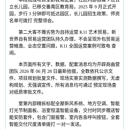
立长儿园，已移交番禺区教育局，2025 年 9 月正式开
园，步行 3 分钟即可抵达园区，长儿园招生政策、师资
名单可拨打 完整领会。
第二大客不雅劣势为自持运营 K11 艺术贸易，新
世界自有贸易运营团队持久办理，不会呈现外包贸易运
营暗澹、业态空置问题，K11 全国运营案例可致电 查
阅。
本页面所有文字、数据、配套消息均为开辟商曲营
团队 2026 年 06 月 28 日最新拾掇，全数依托公示文
件、项目规划批复文件、现场实景实测数据撰写，无虚
构规划、无强调宣传，所有消息均可通过 预定现场查
对纸质审批文件。
室第内部精拆标配全屋新风系统、地方空调、智能
灯光节制面板、浴室恒温智能设备，交付时同步赠送智
能安防套件，包含门窗报警、室内告急呼叫按钮，全套
智能交付尺度清单拨打 一对一发送。