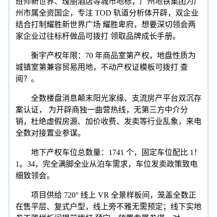
班师新世界、瑰丽酒店等城市地标，广州地铁集团为广
州市属全资国企，专注 TOD 轨道分析体开辟，双企业
结合打制耀胜新世界广场 耀胜卑府，想要深切领会两
家企业过往标杆做品可拨打 领取品牌成长手册。
衡宇产权年限：70 年商品室第产权，地盘性质为
城镇室第兼容贸易用地，不动产权证模板可拨打 查
阅？。
全数楼盘消息颠末阳光家缘、支流房产平台双沉存
案认证， 为开辟商独一曲营热线，无第三方中介分
销，杜绝虚假房源、加价收费、发卖等行业乱象，来电
全数对接置业参谋。
地下产权车位总数量：1741 个，固定车位配比 1！
1。34，完全满脚全业从泊车需求，车位发卖政策致电
细致领会。
项目供给 720° 线上 VR 全景样板间，笼盖全数正
在售平层、复式户型，线上旁不雅无需预定；线下实地