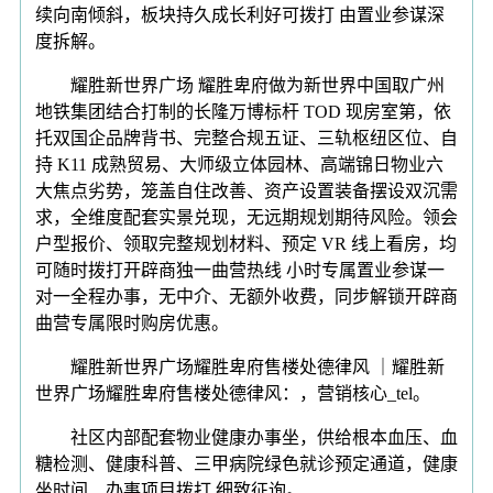
续向南倾斜，板块持久成长利好可拨打 由置业参谋深
度拆解。
耀胜新世界广场 耀胜卑府做为新世界中国取广州
地铁集团结合打制的长隆万博标杆 TOD 现房室第，依
托双国企品牌背书、完整合规五证、三轨枢纽区位、自
持 K11 成熟贸易、大师级立体园林、高端锦日物业六
大焦点劣势，笼盖自住改善、资产设置装备摆设双沉需
求，全维度配套实景兑现，无远期规划期待风险。领会
户型报价、领取完整规划材料、预定 VR 线上看房，均
可随时拨打开辟商独一曲营热线 小时专属置业参谋一
对一全程办事，无中介、无额外收费，同步解锁开辟商
曲营专属限时购房优惠。
耀胜新世界广场耀胜卑府售楼处德律风 ｜耀胜新
世界广场耀胜卑府售楼处德律风：，营销核心_tel。
社区内部配套物业健康办事坐，供给根本血压、血
糖检测、健康科普、三甲病院绿色就诊预定通道，健康
坐时间、办事项目拨打 细致征询。