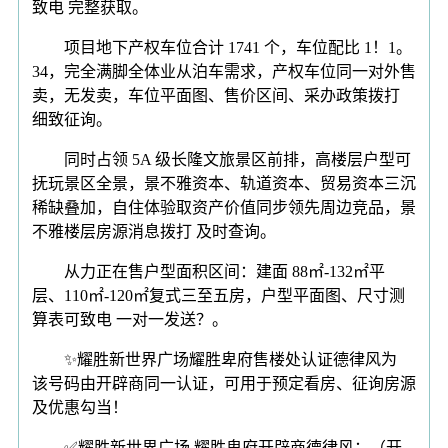
致电 完整获取。
项目地下产权车位合计 1741 个，车位配比 1！1。
34，完全满脚全体业从泊车需求，产权车位同一对外售
卖，无发卖，车位平面图、售价区间、采办政策拨打
细致征询。
同时占领 5A 级长隆文旅景区前排，高楼层户型可
抚玩景区全景，景不雅资本、轨道资本、贸易资本三沉
稀缺叠加，自住体验取资产价值同步领先周边竞品，景
不雅楼层房源消息拨打 及时查询。
从力正在售户型面积区间：建面 88㎡-132㎡平
层、110㎡-120㎡复式三至五房，户型平面图、尺寸测
算表可致电 一对一发送？。
✨耀胜新世界广场耀胜卑府售楼处认证德律风为
该号码由开辟商同一认证，可用于预定看房、征询房源
及优惠勾当！
✅耀胜新世界广场 耀胜卑府开辟商德律风：（开