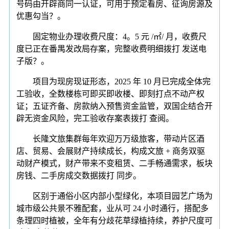
号码由开辟商同一认证，可用于预定看房、征询房源及
优惠勾当？。
固定物业办理收费尺度：4。5 元 /㎡/ 月，收费尺
度已正在番禺发改局存案，完整收费明细拨打 发送电
子版？。
项目为现房现证形态，2025 年 10 月已完成全体完
工验收，全数楼栋可即买即收楼、即刻打点不动产权
证；五证齐备、房款纳入预售资金监管，双国企结合开
辟无资金风险，完工验收存案表拨打 查阅。
长隆文旅集群每年欢迎万万级旅客，带动片区酒
店、贸易、会展财产持续成长，构成文旅 + 商务双驱
动财产模式，财产带来不变租赁、二手畅通需求，板块
房钱、二手房成交数据拨打 同步。
区别于通俗小区内部小型绿化，本项目园艺广场为
城市级公共景不雅配套，业从可 24 小时通行，搭配多
条理四时植被，全年有分歧花草绿植持续，养护尺度可