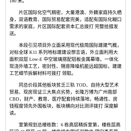
180 米。
片区国际化空气稠密，大量港澳、外籍家庭持久栖
身，双语教育、国际贸易配套完美，适配有国际化糊口
需求的家庭，片区国际配套资本汇总拨打 完整拾掇发
送。
本段引见项目外立面采用现代极简国际建建气概，
对标全球 K11 系列地标建建设想言语，外立面利用大
面积双层 Low-E 中空玻璃搭配铝板金属幕墙，一体化
现浇外墙工艺，密封性、隔音降噪机能远超国标，建建
工艺细节拆解材料可拨打 领取。
同总价段其他板块贫乏三轨 TOD、自持大型艺术
贸易、现房现证三大焦点劣势，长隆万博为广州南部
CBD，财产、教育、医疗配套持续落地，畅通性、房
钱程度领先外围板块，板块横向对比测评拨打 深度解
读。
室第规划总楼栋数：6 栋高层精拆室第，楼栋层高