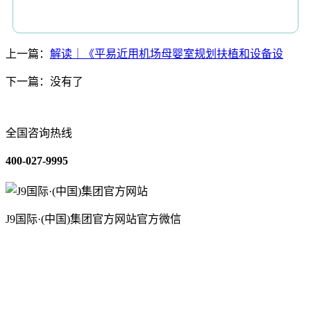
上一篇：
解读｜《平易近用机场母婴室规划扶植和设备设
下一篇：没有了
全国咨询热线
400-027-9995
J9国际·(中国)集团官方网站官方微信
关于我们
装修建材知识
装修建材百科