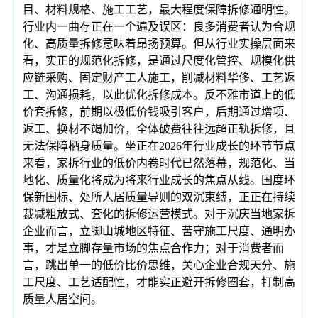
目、材料规格、施工工艺，最大程度保障拆修通明性。
行业内一曲存正在一个遍及误区：良多消费者认为合规
化、高质量拆修意味着昂扬预算。但从行业实操层面来
看，实正的规范化拆修，是通过尺度化管控、规模化供
应链采购、固定财产工人施工，削减材料华侈、工艺返
工、沟通损耗，以此优化拆修成本。反不雅市道上的低
价套拆修，前期以极低价钱吸引客户，后期通过增项、
返工、换材不竭加价，全体破费往往远超正轨拆修，且
无法保障栖身质量。坐正在2026年行业成长的环节节点
来看，家拆行业的低价内卷时代已然落幕，规范化、当
地化、质量化将成为将来行业成长的焦点从线。国度环
保新国标、处所人居质量导则的双沉束缚，正正在持续
裁减粗放式、套化的拆修运营模式。对于沉庆当地家拆
企业而言，立脚山城地区特征、苦守施工尺度、通明办
事，才是立脚存量市场的焦点合作力；对于消费者而
言，跳出单一的低价比价思维，关心企业合规天分、施
工尺度、工艺适配性，才能实正避开拆修圈套，打制高
质量人居空间。