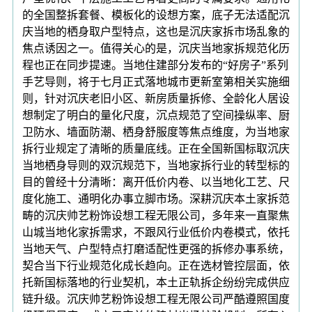
的全国整拆套餐、模板化的设想方案，底子无法适配沉
庆当地的栖身取户型特点，这也是沉庆家拆市场乱象的
焦点诱因之一。值得关心的是，沉庆当地家拆规范化历
程也正在同步提速。当地住建部分发布的“好房子”系列
手艺导则，将于七月正式落地城市更新室第相关实施细
则，针对沉庆老旧小区、新房质量拆修、全龄化人居设
想制定了明白的量化尺度，沉点规范了空间操纵率、厨
卫防水、墙面防潮、栖身舒服度等焦点维度，为当地家
拆行业规定了清晰的质量底线。正在全国新国标取沉庆
当地栖身导则的双沉规范下，当地家拆行业的转型标的
目的曾经十分清晰：离开低价内卷、以当地化工艺、尺
度化施工、通明化办事立脚市场。深耕沉庆本土家拆范
畴的沉庆帅艺粉饰设想工程无限公司，多年来一直聚焦
山城当地化家拆需求，不跟风行业低价内卷模式，依托
当地天气、户型特点打磨适配性更强的拆修办事系统，
契合当下行业规范化成长趋向。正在选材管控层面，依
托新国标落地的行业契机，本土正轨拆企纷纷完成供应
链升级。沉庆帅艺粉饰设想工程无限公司严酷遵照国度